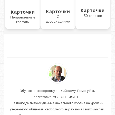
Карточки
Карточки
Карточки
50 топиков
С
Неправильные
ассоциациями
глаголы
Обучаю разговорному английскому. Помогу Вам
подготовиться к TOEFL или ЕГЭ.
нь
За полгода вывожу ученика начального уровня на уровень
З
ей.
уверенного общения, свободного выражения своих мыслей.
ув