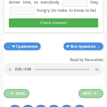
dinner time, so everybody
they
hungry. (to make, to know, to be)
Check Answers
← ☚ Сравнения
☛ Все правила →
Read by Neuralnet
➤
BACK
NEXT
➤