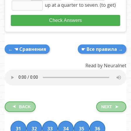
up at a quarter to seven. (to get)
Check Answers
← ☚ Сравнения
☛ Все правила →
Read by Neuralnet
➤
BACK
NEXT
➤
31
32
33
34
35
36