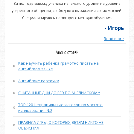
нь
За полгода вывожу ученика начального уровня на уровень
З
ей.
уверенного общения, свободного выражения своих мыслей.
ув
Специализируюсь на экспресс-методах обучения.
орь
- Игорь
more
Read more
Анонс статей
Как научить ребенка грамотно писать на
английском языке
Английские карточки
СЧИТАННЫЕ ДНИ ДО ЕГЭ ПО АНГЛИЙСКОМУ
TOP 120 Неправильных глаголов по частоте
испльзования №2
ПРАВИЛА ИГРЫ, О КОТОРЫХ ДЕТЯМ НИКТО НЕ
ОБЪЯСНИЛ