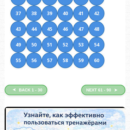
37
38
39
40
41
42
43
44
45
46
47
48
49
50
51
52
53
54
55
56
57
58
59
60
➤
BACK 1 - 30
NEXT 61 - 90
➤