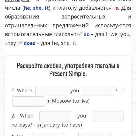
числа (
) к глаголу добавляется -
. Для
he, she, it
s
образования вопросительных и
отрицательных предложений используются
вспомогательные глаголы: ✅
– для I, we, you,
do
they ✅
– для he, she, it
does
Раскройте скобки, употребляя глаголы в
Present Simple.
1. Where
you
? - I
in Moscow. (to live)
2. When
you
holidays? - In January. (to have)