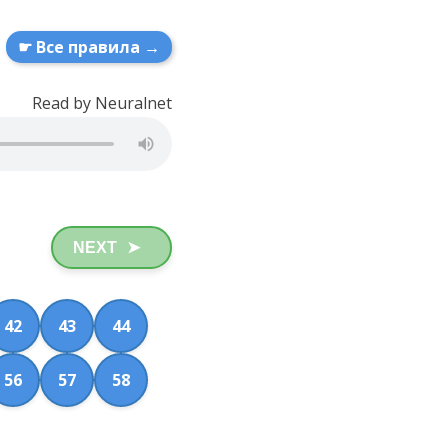
☛ Все правила →
Read by Neuralnet
NEXT
➤
42
43
44
56
57
58