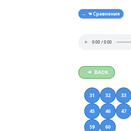
← ☚ Сравнения
BACK
➤
31
32
33
45
46
47
59
60