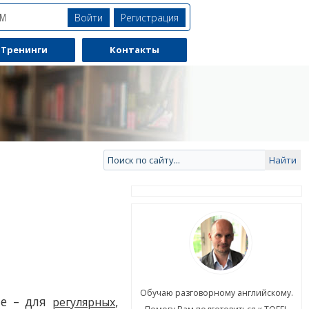
Войти
Регистрация
ЯМ
Тренинги
Контакты
ю разговорному английскому.
Обучаю разговорному английскому.
le – для
,
регулярных