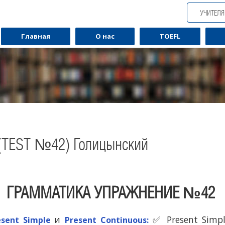
УЧИТЕЛ
Главная
О нас
TOEFL
TEST №42) Голицынский
ГРАММАТИКА УПРАЖНЕНИЕ №42
Обучаю разговорному английскому.
Обуча
и
✅ Present Simp
esent Simple
Present Continuous: