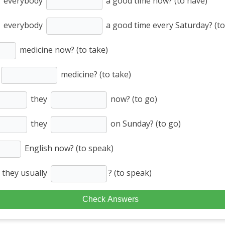
everybody
a good time now? (to have)
everybody
a good time every Saturday? (to
medicine now? (to take)
medicine? (to take)
they
now? (to go)
they
on Sunday? (to go)
English now? (to speak)
 they usually
? (to speak)
Check Answers