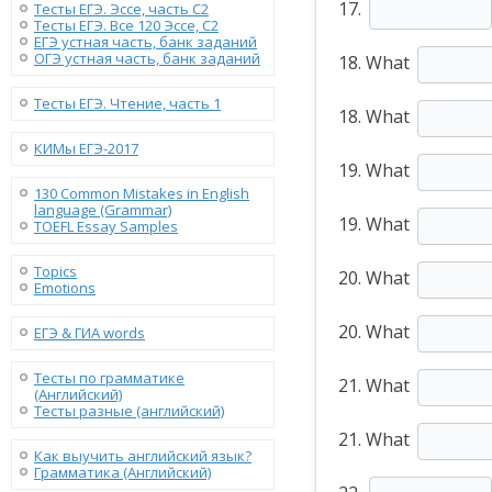
17.
Тесты ЕГЭ. Эссе, часть C2
Тесты ЕГЭ. Все 120 Эссе, C2
ЕГЭ устная часть, банк заданий
ОГЭ устная часть, банк заданий
18. What
Тесты ЕГЭ. Чтение, часть 1
18. What
КИМы ЕГЭ-2017
19. What
130 Сommon Mistakes in English
language (Grammar)
19. What
TOEFL Essay Samples
Topics
20. What
Emotions
20. What
ЕГЭ & ГИА words
Тесты по грамматике
21. What
(Английский)
Тесты разные (английский)
21. What
Как выучить английский язык?
Грамматика (Английский)