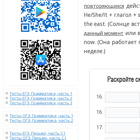
дейс
повторяющихся
He/She/It + глагол + 
the east. (Солнце в
или 
данный момент
now. (Она работает 
неделе.)
Раскройте ск
Тесты ЕГЭ. Грамматика, часть 1
16.
Тесты ЕГЭ. Грамматика, часть 2
Тесты ЕГЭ. Грамматика, часть 3
16.
Тесты ОГЭ. Грамматика, часть 1
Тесты ОГЭ. Грамматика, часть 2
17.
Тесты ЕГЭ. Письмо, часть С1
Тесты ОГЭ. Письмо, часть С1