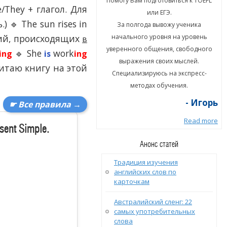
гу Вам подготовиться к TOEFL
Помогу Вам подготовиться к TOEFL
e/They + глагол. Для
или ЕГЭ.
или ЕГЭ.
) 🔹 The sun rises in
а полгода вывожу ученика
За полгода вывожу ученика
твий, происходящих
ального уровня на уровень
начального уровня на уровень
в
енного общения, свободного
уверенного общения, свободного
🔹 She
work
ing
is
ing
ыражения своих мыслей.
выражения своих мыслей.
читаю книгу на этой
циализируюсь на экспресс-
Специализируюсь на экспресс-
методах обучения.
методах обучения.
- Игорь
- Игорь
☛ Все правила →
Read more
Read more
sent Simple.
Анонс статей
Традиция изучения
английских слов по
карточкам
Австралийский сленг: 22
самых употребительных
слова