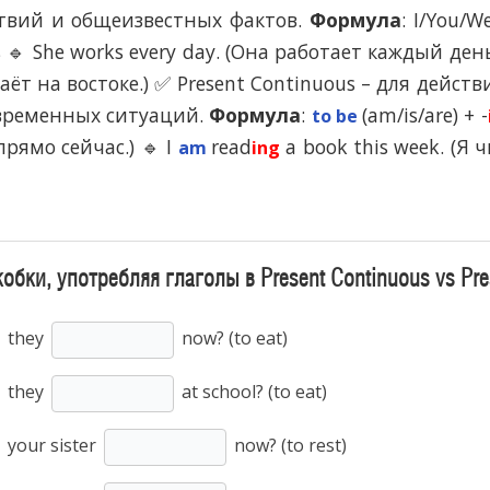
Помогу Вам подготовиться к TOEFL
Помо
твий и общеизвестных фактов.
Формула
: I/You/W
или ЕГЭ.
s 🔹 She works every day. (Она работает каждый день.
За полгода вывожу ученика
З
стаёт на востоке.) ✅ Present Continuous – для дейс
начального уровня на уровень
нач
уверенного общения, свободного
увер
временных ситуаций.
Формула
:
(am/is/are) + -
to be
выражения своих мыслей.
в
прямо сейчас.) 🔹 I
read
a book this week. (Я 
am
ing
Специализируюсь на экспресс-
Спе
методах обучения.
- Игорь
Read more
обки, употребляя глаголы в Present Continuous vs Pre
they
now? (to eat)
they
at school? (to eat)
your sister
now? (to rest)