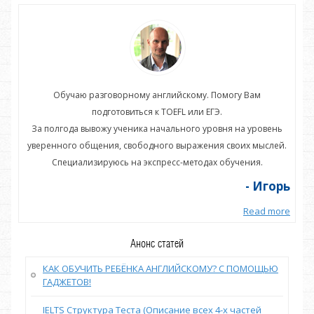
Обучаю разговорному английскому. Помогу Вам
подготовиться к TOEFL или ЕГЭ.
нь
За полгода вывожу ученика начального уровня на уровень
З
ей.
уверенного общения, свободного выражения своих мыслей.
ув
Специализируюсь на экспресс-методах обучения.
орь
- Игорь
more
Read more
Анонс статей
КАК ОБУЧИТЬ РЕБЁНКА АНГЛИЙСКОМУ? С ПОМОЩЬЮ
ГАДЖЕТОВ!
IELTS Структура Теста (Описание всех 4-х частей