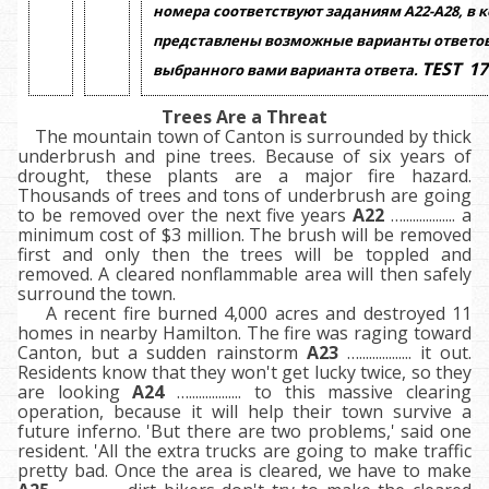
номера соответствуют заданиям
А22-А28,
в 
представлены возможные варианты ответов
TEST
17
выбранного вами варианта ответа.
Trees Are a Threat
The mountain town of Canton is surrounded by thick
underbrush and pine trees. Because of six years of
drought, these plants are a major fire hazard.
Thousands of trees and tons of underbrush are going
to be removed over the next five years
A22
…................ a
minimum cost of $3 million. The brush will be removed
first and only then the trees will be toppled and
removed. A cleared nonflammable area will then safely
surround the town.
A recent fire burned 4,000 acres and destroyed 11
homes in nearby Hamilton. The fire was raging toward
Canton, but a sudden rainstorm
A23
…................ it out.
Residents know that they won't get lucky twice, so they
are looking
A24
…................ to this massive clearing
operation, because it will help their town survive a
future inferno. 'But there are two problems,' said one
resident. 'All the extra trucks are going to make traffic
pretty bad. Once the area is cleared, we have to make