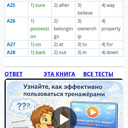
А25
1) sure
2) after
3)
4) way
believe
А26
1)
2)
3)
4)
possessi
belongin
ownersh
property
on
gs
ip
А27
1) on
2) at
3) to
4) for
А28
1) back
2) out
3) in
4) down
ОТВЕТ
ЭТА КНИГА
ВСЕ ТЕСТЫ