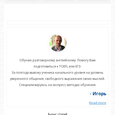
Обучаю разговорному английскому. Помогу Вам
подготовиться к TOEFL или ЕГЭ.
нь
За полгода вывожу ученика начального уровня на уровень
З
ей.
уверенного общения, свободного выражения своих мыслей.
ув
Специализируюсь на экспресс-методах обучения.
орь
- Игорь
more
Read more
Анонс статей