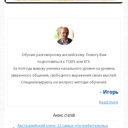
Обучаю разговорному английскому. Помогу Вам
подготовиться к TOEFL или ЕГЭ.
нь
За полгода вывожу ученика начального уровня на уровень
З
ей.
уверенного общения, свободного выражения своих мыслей.
ув
Специализируюсь на экспресс-методах обучения.
орь
- Игорь
more
Read more
Анонс статей
Австралийский сленг: 22 самых употребительных