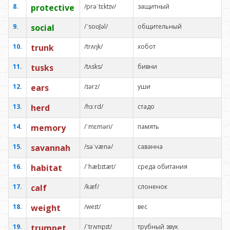
8.
protective
/prəˈtɛktɪv/
защитный
9.
social
/ˈsoʊʃəl/
общительный
10.
trunk
/trʌŋk/
хобот
11.
tusks
/tʌsks/
бивни
12.
ears
/ɪərz/
уши
13.
herd
/hɜːrd/
стадо
14.
memory
/ˈmɛməri/
память
15.
savannah
/səˈvænə/
саванна
16.
habitat
/ˈhæbɪtæt/
среда обитания
17.
calf
/kæf/
слоненок
18.
weight
/weɪt/
вес
19.
trumpet
/ˈtrʌmpɪt/
трубный звук