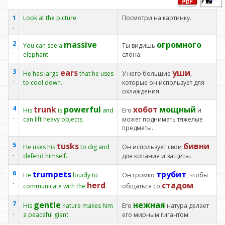
1
Look at the picture.
Посмотри на картинку.
.
2
massive
огромного
You can see a
Ты видишь
.
elephant.
слона.
3
ears
уши
He has large
that he uses
У него большие
,
.
to cool down.
которые он использует для
охлаждения.
4
trunk
powerful
хобот
мощный
His
is
and
Его
и
.
can lift heavy objects.
может поднимать тяжелые
предметы.
5
tusks
бивни
He uses his
to dig and
Он использует свои
.
defend himself.
для копания и защиты.
6
trumpets
трубит
He
loudly to
Он громко
, чтобы
.
herd
стадом
communicate with the
.
общаться со
.
7
gentle
нежная
His
nature makes him
Его
натура делает
.
a peaceful giant.
его мирным гигантом.