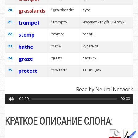
20.
grasslands
/ˈɡræslændz/
луга
21.
trumpet
/ˈtrʌmpɪt/
издавать трубный звук
22.
stomp
/stɒmp/
топать
23.
bathe
/beɪð/
купаться
24.
graze
/ɡreɪz/
пастись
25.
protect
/prəˈtɛkt/
защищать
Read by Neural Network
00:00
00:00
КРАТКОЕ ОПИСАНИЕ СЛОНА: