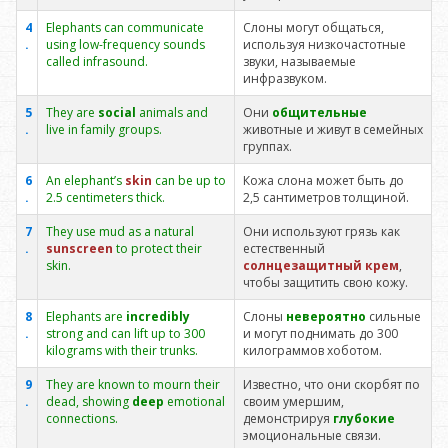
4
Elephants can communicate
Слоны могут общаться,
.
using low-frequency sounds
используя низкочастотные
called infrasound.
звуки, называемые
инфразвуком.
5
They are
social
animals and
Они
общительные
.
live in family groups.
животные и живут в семейных
группах.
6
An elephant’s
skin
can be up to
Кожа слона может быть до
.
2.5 centimeters thick.
2,5 сантиметров толщиной.
7
They use mud as a natural
Они используют грязь как
.
sunscreen
to protect their
естественный
skin.
солнцезащитный крем
,
чтобы защитить свою кожу.
8
Elephants are
incredibly
Слоны
невероятно
сильные
.
strong and can lift up to 300
и могут поднимать до 300
kilograms with their trunks.
килограммов хоботом.
9
They are known to mourn their
Известно, что они скорбят по
.
dead, showing
deep
emotional
своим умершим,
connections.
демонстрируя
глубокие
эмоциональные связи.