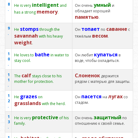
8
intelligent
умный
He is very
and
Он очень
и
.
memory
обладает хорошей
has a strong
.
памятью
.
9
stomps
топает
саванне
He
through the
Он
по
с
.
savannah
весом
with his heavy
тяжёлым
.
weight
.
1
bathe
купаться
He loves to
in water to
Он любит
в
0
stay cool.
воде, чтобы охладиться.
.
1
calf
Слоненок
The
stays close to his
держится
1
mother for protection.
рядом с матерью для защиты.
.
1
grazes
пасется
лугах
He
on
Он
на
со
2
grasslands
стадом.
with the herd.
.
1
protective
защитный
He is very
of his
Он очень
по
3
family.
отношению к своей семье.
.
1