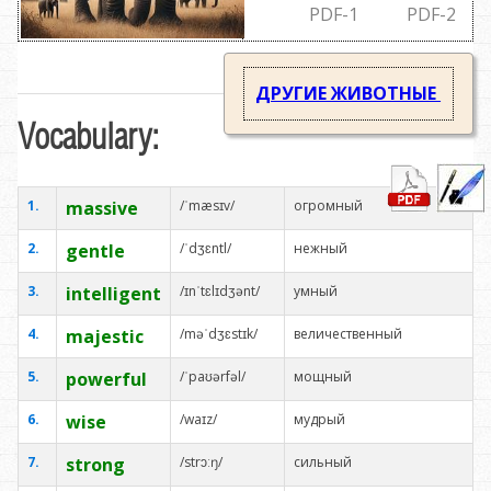
PDF
-1
PDF
-2
ДРУГИЕ ЖИВОТНЫЕ
Vocabulary:
1.
massive
/ˈmæsɪv/
огромный
2.
gentle
/ˈdʒɛntl/
нежный
3.
intelligent
/ɪnˈtɛlɪdʒənt/
умный
4.
majestic
/məˈdʒɛstɪk/
величественный
5.
powerful
/ˈpaʊərfəl/
мощный
6.
wise
/waɪz/
мудрый
7.
strong
/strɔːŋ/
сильный