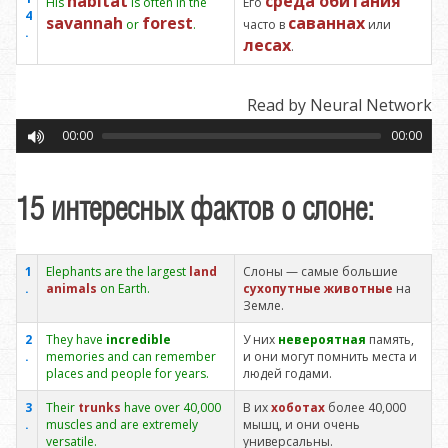
habitat
среда обитания
His
is often in the
Его
4
savannah
forest
саваннах
or
.
часто в
или
.
лесах
.
Read by Neural Network
00:00
00:00
15 интересных фактов о слоне:
1
Elephants are the largest
land
Слоны — самые большие
.
animals
on Earth.
сухопутные животные
на
Земле.
2
They have
incredible
У них
невероятная
память,
.
memories and can remember
и они могут помнить места и
places and people for years.
людей годами.
3
Their
trunks
have over 40,000
В их
хоботах
более 40,000
.
muscles and are extremely
мышц, и они очень
versatile.
универсальны.