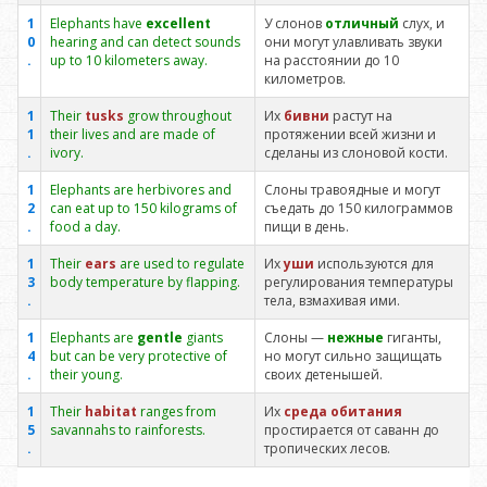
1
Elephants have
excellent
У слонов
отличный
слух, и
0
hearing and can detect sounds
они могут улавливать звуки
.
up to 10 kilometers away.
на расстоянии до 10
километров.
1
Their
tusks
grow throughout
Их
бивни
растут на
1
their lives and are made of
протяжении всей жизни и
.
ivory.
сделаны из слоновой кости.
1
Elephants are herbivores and
Слоны травоядные и могут
2
can eat up to 150 kilograms of
съедать до 150 килограммов
.
food a day.
пищи в день.
1
Their
ears
are used to regulate
Их
уши
используются для
3
body temperature by flapping.
регулирования температуры
.
тела, взмахивая ими.
1
Elephants are
gentle
giants
Слоны —
нежные
гиганты,
4
but can be very protective of
но могут сильно защищать
.
their young.
своих детенышей.
1
Their
habitat
ranges from
Их
среда обитания
5
savannahs to rainforests.
простирается от саванн до
.
тропических лесов.