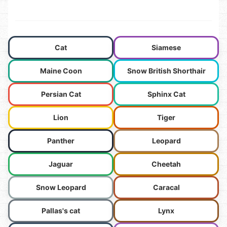
Cat
Siamese
Maine Coon
Snow British Shorthair
Persian Cat
Sphinx Cat
Lion
Tiger
Panther
Leopard
Jaguar
Cheetah
Snow Leopard
Caracal
Pallas's cat
Lynx