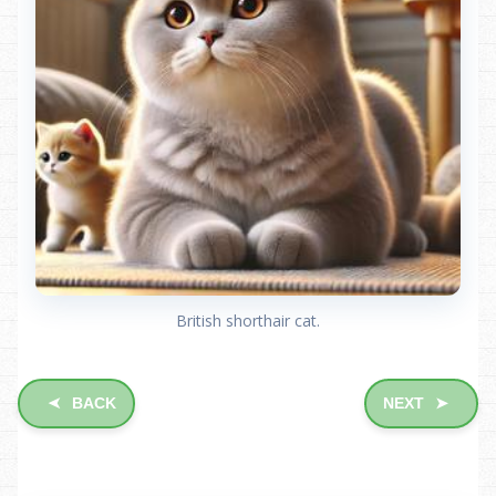
British shorthair cat.
BACK
NEXT
➤
➤