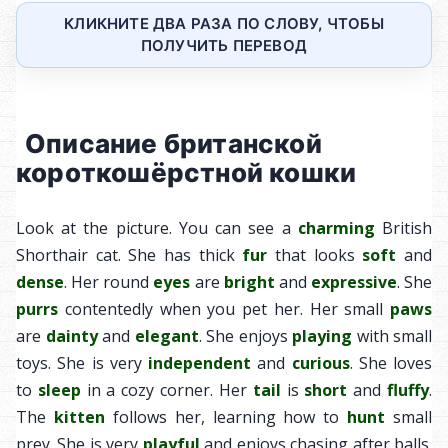
КЛИКНИТЕ ДВА РАЗА ПО СЛОВУ, ЧТОБЫ
ПОЛУЧИТЬ ПЕРЕВОД
Описание британской
короткошёрстной кошки
Look at the picture. You can see a
charming
British
Shorthair cat. She has thick
fur
that looks
soft
and
dense
. Her round
eyes
are
bright
and
expressive
. She
purrs
contentedly when you pet her. Her small
paws
are
dainty
and
elegant
. She enjoys
playing
with small
toys. She is very
independent
and
curious
. She loves
to
sleep
in a cozy corner. Her
tail
is
short
and
fluffy
.
The
kitten
follows her, learning how to
hunt
small
prey. She is very
playful
and enjoys chasing after balls.