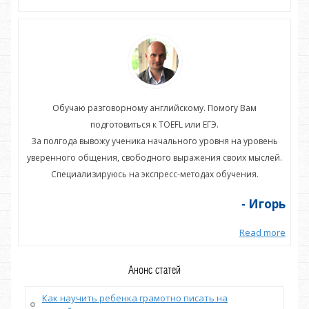
Обучаю разговорному английскому. Помогу Вам
подготовиться к TOEFL или ЕГЭ.
нь
За полгода вывожу ученика начального уровня на уровень
З
ей.
уверенного общения, свободного выражения своих мыслей.
ув
Специализируюсь на экспресс-методах обучения.
орь
- Игорь
more
Read more
Анонс статей
Как научить ребенка грамотно писать на