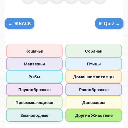
← ☚ BACK
☛ Quiz →