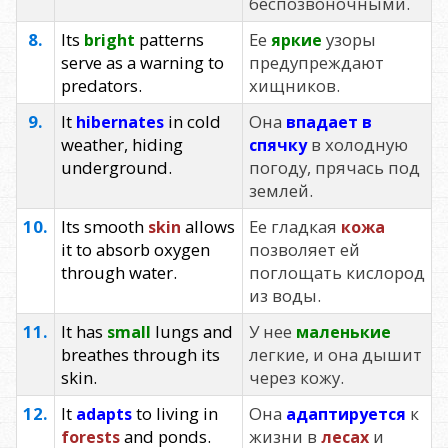
беспозвоночными.
8.
Its
patterns
Ее
узоры
bright
яркие
serve as a warning to
предупреждают
predators.
хищников.
9.
It
in cold
Она
hibernates
впадает в
weather, hiding
в холодную
спячку
underground.
погоду, прячась под
землей.
10.
Its smooth
allows
Ее гладкая
skin
кожа
it to absorb oxygen
позволяет ей
through water.
поглощать кислород
из воды.
11.
It has
lungs and
У нее
small
маленькие
breathes through its
легкие, и она дышит
skin.
через кожу.
12.
It
to living in
Она
к
adapts
адаптируется
and ponds.
жизни в
и
forests
лесах