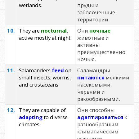
wetlands.
пруды и
заболоченные
территории.
10.
They are
nocturnal
,
Они
ночные
active mostly at night.
животные и
активны
преимущественно
ночью.
11.
Salamanders
feed
on
Саламандры
small insects, worms,
питаются
мелкими
and crustaceans.
насекомыми,
червями и
ракообразными.
12.
They are capable of
Они способны
adapting
to diverse
адаптироваться
к
climates.
разнообразным
климатическим
условиям.