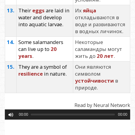
13.
Their
eggs
are laid in
Их
яйца
water and develop
откладываются в
into aquatic larvae.
воде и развиваются
в водных личинок.
14.
Some salamanders
Некоторые
can live up to
20
саламандры могут
years
.
жить до
20 лет
.
15.
They are a symbol of
Они являются
resilience
in nature.
символом
устойчивости
в
природе.
Read by Neural Network
00:00
00:00