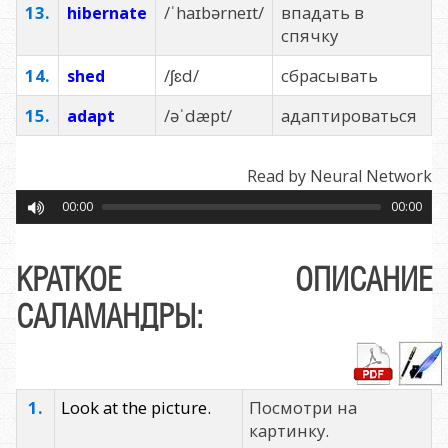
13.
/ˈhaɪbərneɪt/
впадать в
hibernate
спячку
14.
/ʃɛd/
сбрасывать
shed
15.
/əˈdæpt/
адаптироваться
adapt
Read by Neural Network
00:00
00:00
КРАТКОЕ ОПИСАНИЕ
САЛАМАНДРЫ:
1.
Look at the picture.
Посмотри на
картинку.