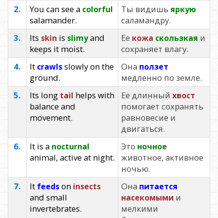
2.
You can see a
Ты видишь
colorful
яркую
salamander.
саламандру.
3.
Its
is
and
Ее
и
skin
slimy
кожа
скользкая
keeps it moist.
сохраняет влагу.
4.
It
slowly on the
Она
crawls
ползет
ground.
медленно по земле.
5.
Its long
helps with
Ее длинный
tail
хвост
balance and
помогает сохранять
movement.
равновесие и
двигаться.
6.
It is a
Это
nocturnal
ночное
animal, active at night.
животное, активное
ночью.
7.
It
on
Она
feeds
insects
питается
and small
и
насекомыми
invertebrates.
мелкими