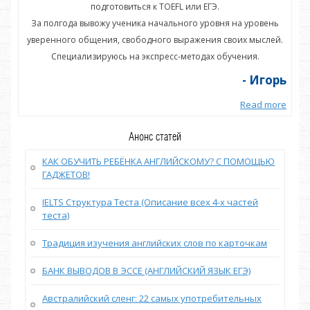
подготовиться к TOEFL или ЕГЭ.
нь
За полгода вывожу ученика начального уровня на уровень
З
ей.
уверенного общения, свободного выражения своих мыслей.
ув
Специализируюсь на экспресс-методах обучения.
орь
- Игорь
more
Read more
Анонс статей
КАК ОБУЧИТЬ РЕБЁНКА АНГЛИЙСКОМУ? С ПОМОЩЬЮ
ГАДЖЕТОВ!
IELTS Структура Теста (Описание всех 4-х частей
теста)
Традиция изучения английских слов по карточкам
БАНК ВЫВОДОВ В ЭССЕ (АНГЛИЙСКИЙ ЯЗЫК ЕГЭ)
Австралийский сленг: 22 самых употребительных