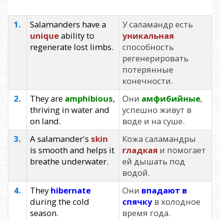
1.
Salamanders have a
У саламандр есть
unique
ability to
уникальная
regenerate lost limbs.
способность
регенерировать
потерянные
конечности.
2.
They are
amphibious
,
Они
амфибийные
,
thriving in water and
успешно живут в
on land.
воде и на суше.
3.
A salamander's
skin
Кожа саламандры
is smooth and helps it
гладкая
и помогает
breathe underwater.
ей дышать под
водой.
4.
They
hibernate
Они
впадают в
during the cold
спячку
в холодное
season.
время года.