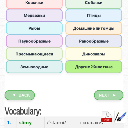
➤
BACK
NEXT
➤
Vocabulary:
1.
/ˈslaɪmi/
скользкий
slimy