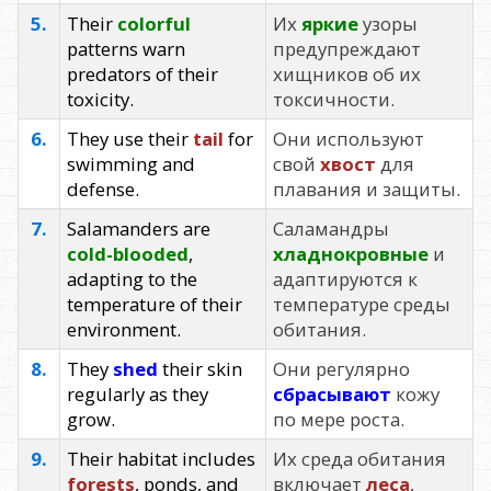
5.
Their
colorful
Их
яркие
узоры
patterns warn
предупреждают
predators of their
хищников об их
toxicity.
токсичности.
6.
They use their
tail
for
Они используют
swimming and
свой
хвост
для
defense.
плавания и защиты.
7.
Salamanders are
Саламандры
cold-blooded
,
хладнокровные
и
adapting to the
адаптируются к
temperature of their
температуре среды
environment.
обитания.
8.
They
shed
their skin
Они регулярно
regularly as they
сбрасывают
кожу
grow.
по мере роста.
9.
Their habitat includes
Их среда обитания
forests
, ponds, and
включает
леса
,