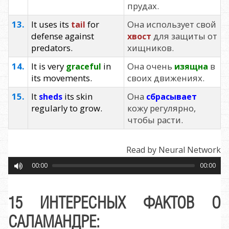
прудах.
13.
It uses its
for
Она использует свой
tail
defense against
для защиты от
хвост
predators.
хищников.
14.
It is very
in
Она очень
в
graceful
изящна
its movements.
своих движениях.
15.
It
its skin
Она
sheds
сбрасывает
regularly to grow.
кожу регулярно,
чтобы расти.
Read by Neural Network
00:00
00:00
15 ИНТЕРЕСНЫХ ФАКТОВ О
САЛАМАНДРЕ: