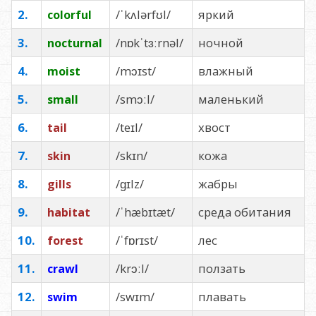
2.
/ˈkʌlərfʊl/
яркий
colorful
3.
/nɒkˈtɜːrnəl/
ночной
nocturnal
4.
/mɔɪst/
влажный
moist
5.
/smɔːl/
маленький
small
6.
/teɪl/
хвост
tail
7.
/skɪn/
кожа
skin
8.
/ɡɪlz/
жабры
gills
9.
/ˈhæbɪtæt/
среда обитания
habitat
10.
/ˈfɒrɪst/
лес
forest
11.
/krɔːl/
ползать
crawl
12.
/swɪm/
плавать
swim