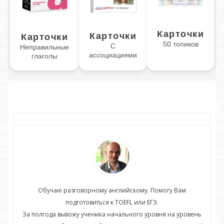
Карточки
Карточки
Карточки
50 топиков
С
Неправильные
ассоциациями
глаголы
Обучаю разговорному английскому. Помогу Вам
подготовиться к TOEFL или ЕГЭ.
нь
За полгода вывожу ученика начального уровня на уровень
З