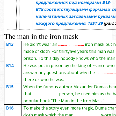
предложениях под номерами
В13-
В18
соответствующими формами сл
напечатанных заглавными буквами
каждого предложения.
TEST
29
(part 
The man in the iron mask
B13
He didn't wear an
………………………
iron mask but 
made of cloth. For thirty­five years this man was
prison. To this day nobody knows who the man
B14
He was put in prison by the king of France who
answer any questions about why the
………………
there or who he was.
B15
When the famous author Alexander Dumas hea
that
………………………
person, he used him as the ba
popular book 'The Man in the Iron Mask'.
B16
To make the story even more tragic, Duma cha
cloth mask which the man
………………………
wore in