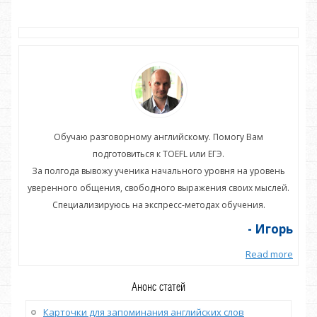
Обучаю разговорному английскому. Помогу Вам
подготовиться к TOEFL или ЕГЭ.
нь
За полгода вывожу ученика начального уровня на уровень
З
ей.
уверенного общения, свободного выражения своих мыслей.
ув
Специализируюсь на экспресс-методах обучения.
орь
- Игорь
more
Read more
Анонс статей
Карточки для запоминания английских слов