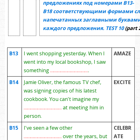
предложениях под номерами
В13-
В18
соответствующими формами сл
напечатанных заглавными буквами
каждого предложения.
TEST
10
(part 
B13
I went shopping yesterday. When I
AMAZE
went into my local bookshop, I saw
something
……………………………
.
B14
Jamie Oliver, the famous TV chef,
EXCITE
was signing copies of his latest
cookbook. You can't imagine my
……………………………
at meeting him in
person.
B15
I've seen a few other
CELEBR
……………………………
over the years, but
ATE