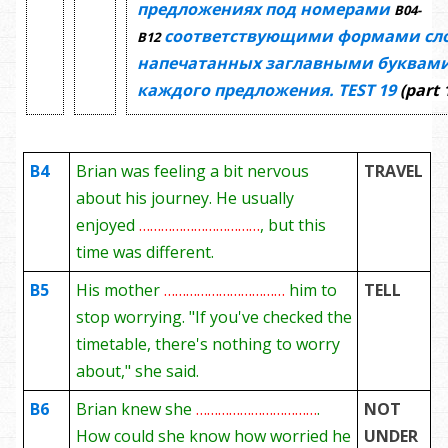
предложениях под номерами
В04-
соответствующими формами сло
В12
напечатанных заглавными буквами
каждого предложения.
TEST
19
(part 
B4
Brian was feeling a bit nervous
TRAVEL
about his journey. He usually
enjoyed
……………………………
, but this
time was different.
B5
His mother
……………………………
him to
TELL
stop worrying. "If you've checked the
timetable, there's nothing to worry
about," she said.
B6
Brian knew she
……………………………
.
NOT
How could she know how worried he
UNDER