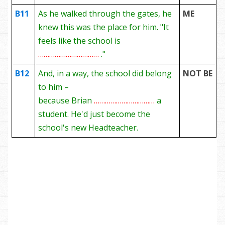
B11
As he walked through the gates, he
ME
knew this was the place for him. "It
feels like the school is
……………………………
."
B12
And, in a way, the school did belong
NOT BE
to him –
because Brian
……………………………
a
student. He'd just become the
school's new Headteacher.