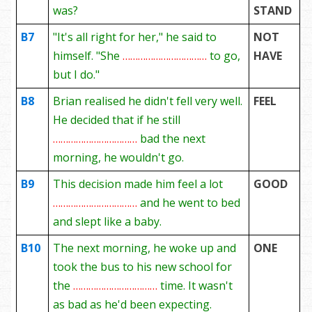
was?
STAND
B7
"It's all right for her," he said to
NOT
himself. "She
……………………………
to go,
HAVE
but I do."
B8
Brian realised he didn't fell very well.
FEEL
He decided that if he still
……………………………
bad the next
morning, he wouldn't go.
B9
This decision made him feel a lot
GOOD
……………………………
and he went to bed
and slept like a baby.
B10
The next morning, he woke up and
ONE
took the bus to his new school for
the
……………………………
time. It wasn't
as bad as he'd been expecting.