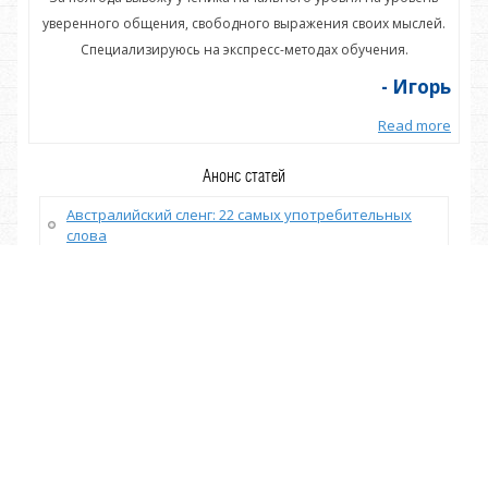
ей.
уверенного общения, свободного выражения своих мыслей.
ув
Специализируюсь на экспресс-методах обучения.
орь
- Игорь
more
Read more
Анонс статей
Австралийский сленг: 22 самых употребительных
слова
Как легко и быстро выучить много английских слов:
12 способов
Слова связки (Linking Words) в английском языке
ОБРАЗОВАНИЕ И КРИТИЧЕСКОЕ МЫШЛЕНИЕ: ЗАЧЕМ
НАМ МЕНЯТЬ ПОДХОД
КАК ОБУЧИТЬ РЕБЁНКА АНГЛИЙСКОМУ? С ПОМОЩЬЮ
ГАДЖЕТОВ!