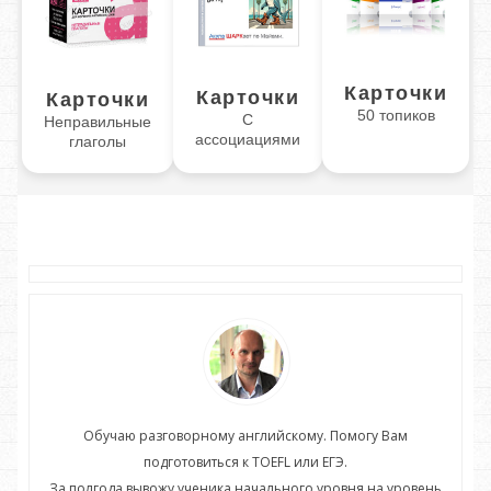
Карточки
Карточки
Карточки
50 топиков
С
Неправильные
ассоциациями
глаголы
Обучаю разговорному английскому. Помогу Вам
подготовиться к TOEFL или ЕГЭ.
нь
За полгода вывожу ученика начального уровня на уровень
З