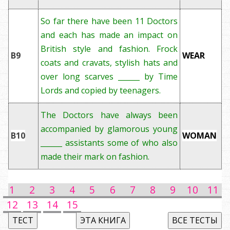
So far there have been 11 Doctors
and each has made an impact on
British style and fashion.
Frock
B9
WEAR
coats and cravats, stylish hats and
over long scarves ______ by Time
Lords and copied by teenagers.
The Doctors have always been
accompanied by glamorous young
B10
WOMAN
______ assistants some of who also
made their mark on fashion.
1
2
3
4
5
6
7
8
9
10
11
12
13
14
15
ТЕСТ
ЭТА КНИГА
ВСЕ ТЕСТЫ