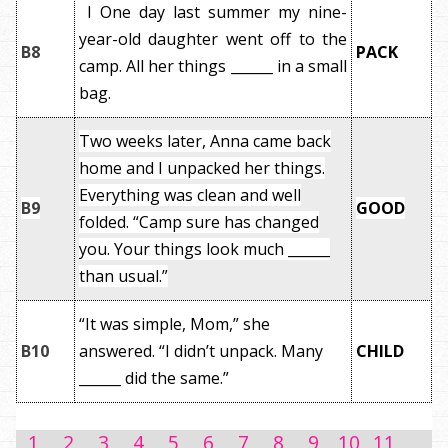
I One day last summer my nine-
year-old daughter went off to the
B8
PACK
camp. All her things ______ in a small
bag.
Two weeks later, Anna came back
home and I unpacked her things.
Everything was clean and well
B9
GOOD
folded. “Camp sure has changed
you. Your things look much ______
than usual.”
“It was simple, Mom,” she
B10
answered. “I didn’t unpack. Many
CHILD
______ did the same.”
1
2
3
4
5
6
7
8
9
10
11