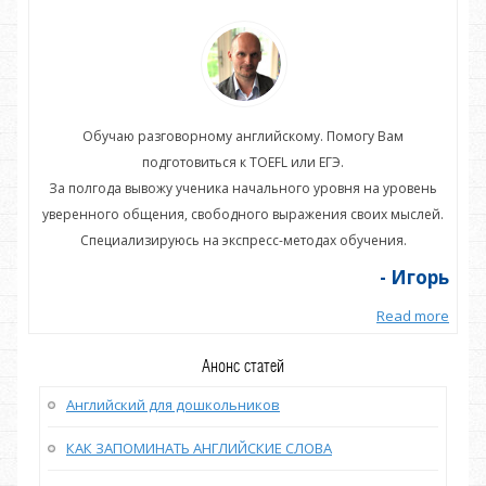
Обучаю разговорному английскому. Помогу Вам
подготовиться к TOEFL или ЕГЭ.
нь
За полгода вывожу ученика начального уровня на уровень
З
ей.
уверенного общения, свободного выражения своих мыслей.
ув
Специализируюсь на экспресс-методах обучения.
орь
- Игорь
more
Read more
Анонс статей
Английский для дошкольников
КАК ЗАПОМИНАТЬ АНГЛИЙСКИЕ СЛОВА