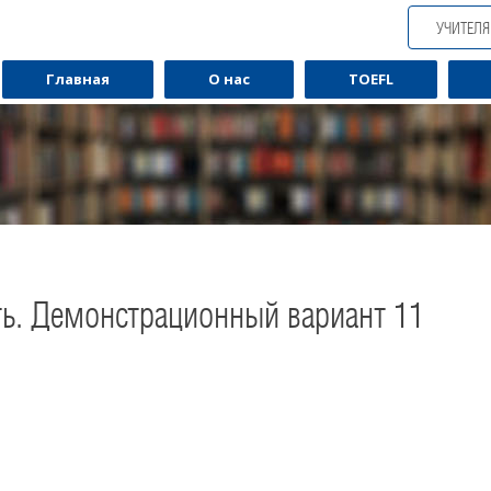
УЧИТЕЛ
Главная
О нас
TOEFL
ть. Демонстрационный вариант 11
Обучаю разговорному английскому.
Обуча