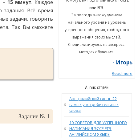
гу Вам подготовиться к TOEFL
Помогу Вам подготовиться к TOEFL
) –
15 минут
. Каждое
или ЕГЭ.
или ЕГЭ.
 задания. Всё время
а полгода вывожу ученика
За полгода вывожу ученика
ные задачи, говорить
ального уровня на уровень
начального уровня на уровень
ета. Так Вы сможете
енного общения, свободного
уверенного общения, свободного
ыражения своих мыслей.
выражения своих мыслей.
циализируюсь на экспресс-
Специализируюсь на экспресс-
методах обучения.
методах обучения.
- Игорь
- Игорь
Read more
Read more
Анонс статей
Австралийский сленг: 22
самых употребительных
слова
Задание № 1
10 СОВЕТОВ ДЛЯ УСПЕШНОГО
НАПИСАНИЯ ЭССЕ ЕГЭ
АНГЛИЙСКОМ ЯЗЫКЕ