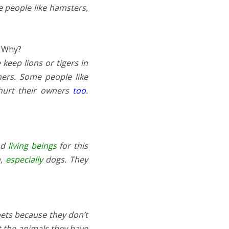
 people like hamsters,
? Why?
eep lions or tigers in
ners. Some people like
hurt their owners
too
.
od
living beings
for this
m,
especially
dogs. They
ets because they don’t
 the animals they have