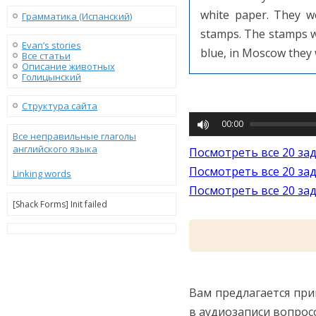
white paper. They w
Грамматика (Испанский)
stamps. The stamps we
Evan’s stories
blue, in Moscow they 
Все статьи
Описание животных
Голицынский
Структура сайта
00:00
Все неправильные глаголы
английского языка
Посмотреть все 20 за
Посмотреть все 20 за
Linking words
Посмотреть все 20 за
[Shack Forms] Init failed
Вам предлагается при
в аудиозаписи вопрос