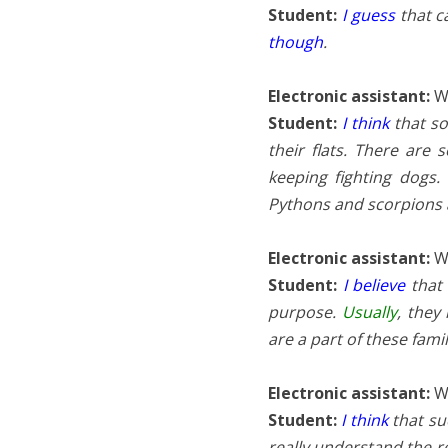
Student:
I guess
that c
though
.
Electronic assistant:
Wh
Student:
I think
that so
their flats. There are
keeping fighting dogs
Pythons and scorpions
Electronic assistant:
Wh
Student:
I believe
that 
purpose.
Usually
, they
are a part of these fami
Electronic assistant:
Wh
Student:
I think
that su
really understand the re