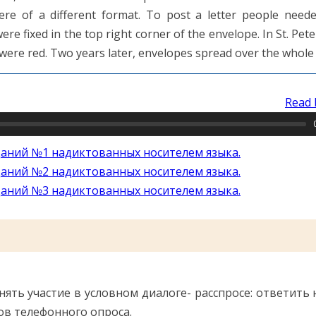
ere of a different format. To post a letter people nee
re fixed in the top right corner of the envelope. In St. Pe
were red. Two years later, envelopes spread over the whole t
Read 
даний №1 надиктованных носителем языка.
даний №2 надиктованных носителем языка.
даний №3 надиктованных носителем языка.
нять участие в условном диалоге- расспросе: ответить
ов телефонного опроса.