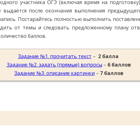
Помогу Вам подготовиться к TOEFL
Помо
одного участника ОГЭ (включая время на подготовку
или ЕГЭ.
 выдаётся после окончания выполнения предыдущего
За полгода вывожу ученика
З
запись. Постарайтесь полностью выполнить поставлен
начального уровня на уровень
нач
ходить от темы и следовать предложенному плану отв
уверенного общения, свободного
увер
оличество баллов.
выражения своих мыслей.
в
Специализируюсь на экспресс-
Спе
методах обучения.
Задание №1. прочитать текст
–
2 балла
- Игорь
Задание №2. задать (прямые) вопросы
–
6 баллов
Задание №3. описание картинки
–
7 баллов
Read more