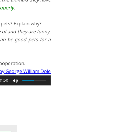
operly
.
pets? Explain why?
 of and they are funny.
can be good pets for a
cooperation.
by George William Dole
01:50