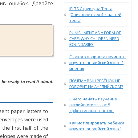
тив ошибок. Давайте
IELTS Структура Теста
(Описание всех 4-х частей
теста)
PUNISHMENT AS A FORM OF
CARE: WHY CHILDREN NEED
BOUNDARIES
С какого возраста начинать
изучать английский язык: 2
мнения
ПОЧЕМУ ВАШ РЕБЁНОК НЕ
 be ready to read it aloud.
ГОВОРИТ НА АНГЛИЙСКОМ?
С чего начать изучение
английского языка: 5
ent paper letters to
эффективных советов
e envelopes were used
Как мотивировать ребёнка
the first half of the
изучать английский язык?
nvelopes were made of