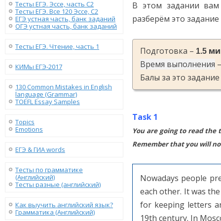
Тесты ЕГЭ. Эссе, часть C2
В этом задании вам
Тесты ЕГЭ. Все 120 Эссе, C2
разберём это задание
ЕГЭ устная часть, банк заданий
ОГЭ устная часть, банк заданий
Тесты ЕГЭ. Чтение, часть 1
Подготовка –
ми
1.5
Время выполнения
–
КИМы ЕГЭ-2017
Балы за это задание 
130 Сommon Mistakes in English
language (Grammar)
TOEFL Essay Samples
Task 1
Topics
Emotions
You are going to read the t
Remember that you will not
ЕГЭ & ГИА words
Тесты по грамматике
(Английский)
Nowadays people pref
Тесты разные (английский)
each other. It was th
for keeping letters a
Как выучить английский язык?
Грамматика (Английский)
19th century. In Mosc