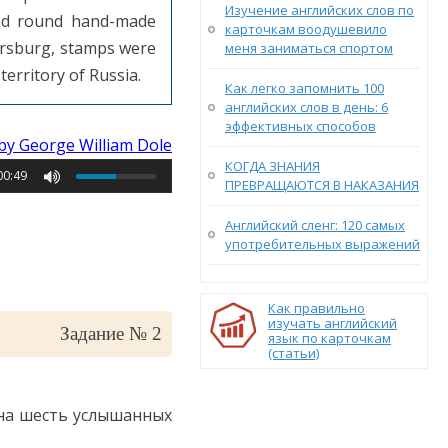
Изучение английских слов по
ded round hand-made
карточкам воодушевило
tersburg, stamps were
меня заниматься спортом
erritory of Russia.
Как легко запомнить 100
английских слов в день: 6
эффективных способов
by George William Dole
КОГДА ЗНАНИЯ
00:49
ПРЕВРАЩАЮТСЯ В НАКАЗАНИЯ
Английский сленг: 120 самых
употребительных выражений
Как правильно
изучать английский
Задание № 2
язык по карточкам
(статьи)
 на шесть услышанных