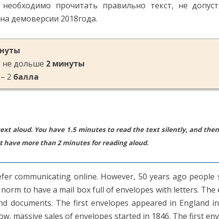
 необходимо прочитать правильно текст, не допус
 на демоверсии 2018
года.
нуты
 не дольше
2
минуты
– 2
балла
ext aloud. You have 1.5 minutes to read the text silently, and then
 have more than 2 minutes for reading aloud.
er communicating online. However, 50 years ago people s
e norm to have a mail box full of envelopes with letters. Th
nd documents. The first envelopes appeared in England in 
ow, massive sales of envelopes started in 1846. The first e