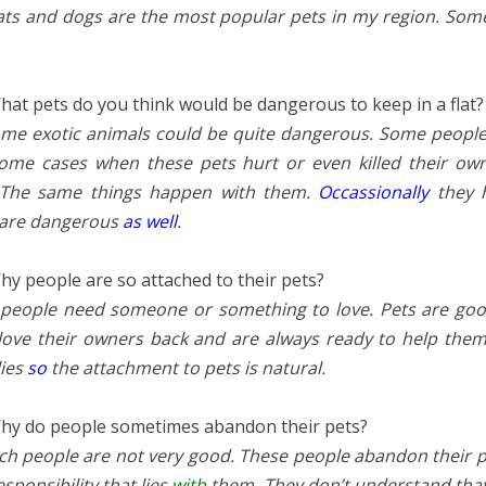
ats and dogs are the most popular pets in my region. Some
at pets do you think would be dangerous to keep in a flat
me exotic animals could be quite dangerous. Some people k
 some cases when these pets hurt or even killed their ow
. The same things happen with them.
Occassionally
they 
 are dangerous
as well
.
y people are so attached to their pets?
people need someone or something to love. Pets are go
 love their owners back and are always ready to help the
lies
so
the attachment to pets is natural.
y do people sometimes abandon their pets?
ch people are not very good. These people abandon their p
sponsibility that lies
with
them. They don’t understand that