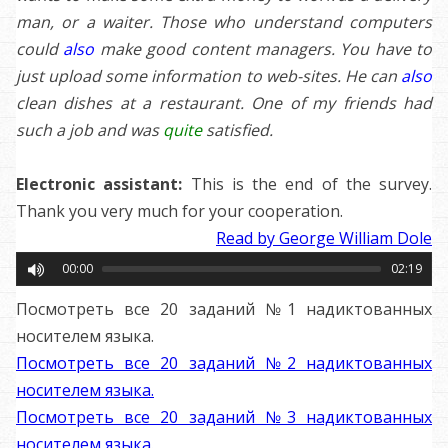
man, or a waiter. Those who understand computers
could
also
make good content managers. You have to
just upload some information to web-sites. He can
also
clean dishes at a restaurant. One of my friends had
such a job and was
quite
satisfied.
Electronic assistant:
This is the end of the survey.
Thank you very much for your cooperation.
Read by George William Dole
00:00
02:19
Посмотреть все 20 заданий №1 надиктованных
носителем языка.
Посмотреть все 20 заданий №2 надиктованных
носителем языка.
Посмотреть все 20 заданий №3 надиктованных
носителем языка.