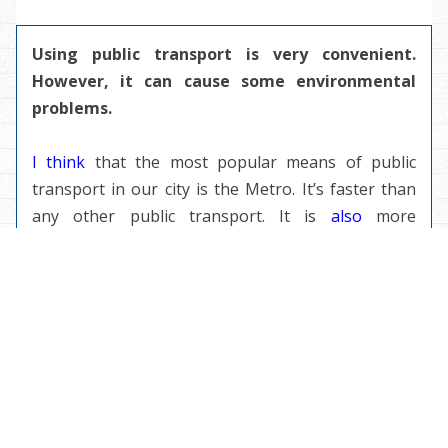
Using public transport is very convenient.
However, it can cause some environmental
problems.
I think
that the most popular means of public
transport in our city is the Metro. It’s faster than
any other public transport. It is
also
more
comfortable than
say
, buses or trolleybuses.
As far as I know
, the biggest enviromental
problem is air polution which is caused by cars.
There are a lot of cars in our city. They produce a
lot of unhealthy smog.
Sometimes
when you are
walking along a street it’s hard to breath because
of car fumes.