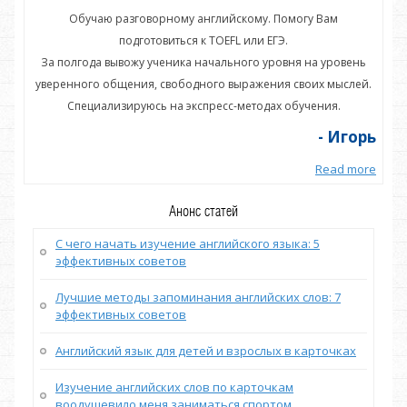
Обучаю разговорному английскому. Помогу Вам
подготовиться к TOEFL или ЕГЭ.
нь
За полгода вывожу ученика начального уровня на уровень
З
ей.
уверенного общения, свободного выражения своих мыслей.
ув
Специализируюсь на экспресс-методах обучения.
орь
- Игорь
more
Read more
Анонс статей
С чего начать изучение английского языка: 5
эффективных советов
Лучшие методы запоминания английских слов: 7
эффективных советов
Английский язык для детей и взрослых в карточках
Изучение английских слов по карточкам
воодушевило меня заниматься спортом