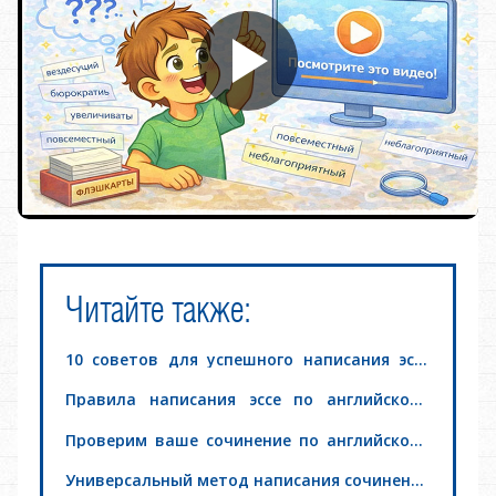
Ч
итайте также:
10 советов для успешного написания эссе
егэ английском языке
Правила написания эссе по английскому
языку: ЕГЭ, С2
Проверим ваше сочинение по английскому
языку
Универсальный метод написания сочинений
по ЕГЭ, TOELF или IELTS: лайфхак