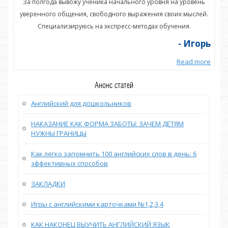
нь
За полгода вывожу ученика начального уровня на уровень
З
ей.
уверенного общения, свободного выражения своих мыслей.
ув
Специализируюсь на экспресс-методах обучения.
орь
- Игорь
more
Read more
Анонс статей
Английский для дошкольников
НАКАЗАНИЕ КАК ФОРМА ЗАБОТЫ: ЗАЧЕМ ДЕТЯМ
НУЖНЫ ГРАНИЦЫ
Как легко запомнить 100 английских слов в день: 6
эффективных способов
ЗАКЛАДКИ
Игры с английскими карточками №1,2,3,4
КАК НАКОНЕЦ ВЫУЧИТЬ АНГЛИЙСКИЙ ЯЗЫК