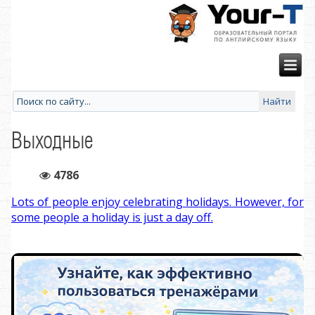
Выходные
4786
Lots of people enjoy celebrating holidays. However, for
some people a holiday is just a day off.