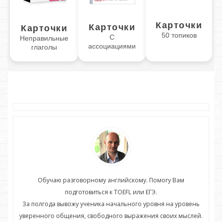
Карточки
Карточки
Карточки
50 топиков
С
Неправильные
ассоциациями
глаголы
Обучаю разговорному английскому. Помогу Вам
подготовиться к TOEFL или ЕГЭ.
нь
За полгода вывожу ученика начального уровня на уровень
З
ей.
уверенного общения, свободного выражения своих мыслей.
ув