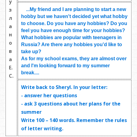
у
з
...My friend and I are planning to start a new
hobby but we haven't decided yet what hobby
л
to choose. Do you have any hobbies? Do you
а
feel you have enough time for your hobbies?
н
What hobbies are popular with teenagers in
о
Russia? Are there any hobbies you'd like to
в
take up?
As for my school exams, they are almost over
а
and I'm looking forward to my summer
Е.
break....
С.
Write back to Sheryl. In your letter:
- answer her questions
- ask
3 questions
about her plans for the
summer
Write
100 – 140 words
. Remember the rules
of letter writing.