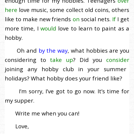
enough time for my hobbies. Teenagers
over
here
love music, some collect old coins, others
like to make new friends
on
social nets.
If
I get
more time, I
would
love to learn to paint as a
hobby.
Oh and
by the way
, what hobbies are you
considering to
take up
? Did you
consider
joining any hobby club in your summer
holidays? What hobby does your friend like?
I’m sorry, I’ve got to go now. It’s time for
my supper.
Write me when you can!
Love,