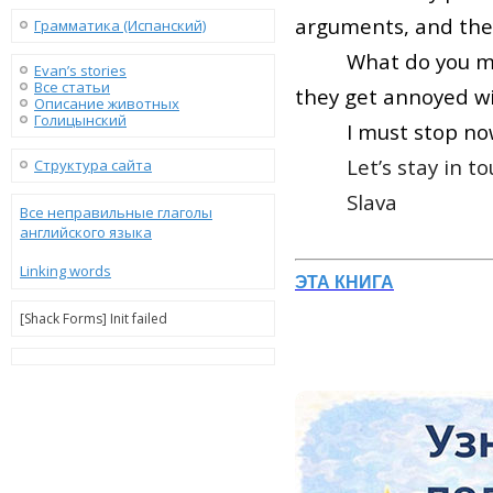
arguments, and the
Грамматика (Испанский)
What do you me
Evan’s stories
Все статьи
they get annoyed wi
Описание животных
Голицынский
I must stop no
Let’s stay in to
Структура сайта
Slava
Все неправильные глаголы
английского языка
Linking words
ЭТА КНИГА
[Shack Forms] Init failed