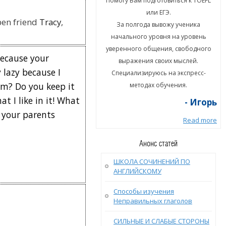
гу Вам подготовиться к TOEFL
Помогу Вам подготовиться к TOEFL
или ЕГЭ.
или ЕГЭ.
pen friend
Tracy
,
а полгода вывожу ученика
За полгода вывожу ученика
ального уровня на уровень
начального уровня на уровень
енного общения, свободного
уверенного общения, свободного
ecause your
ыражения своих мыслей.
выражения своих мыслей.
lazy because I
циализируюсь на экспресс-
Специализируюсь на экспресс-
om? Dо you keep it
методах обучения.
методах обучения.
at I like in it! What
- Игорь
- Игорь
 your parents
Read more
Read more
Анонс статей
ШКОЛА СОЧИНЕНИЙ ПО
АНГЛИЙСКОМУ
Способы изучения
Неправильных глаголов
СИЛЬНЫЕ И СЛАБЫЕ СТОРОНЫ