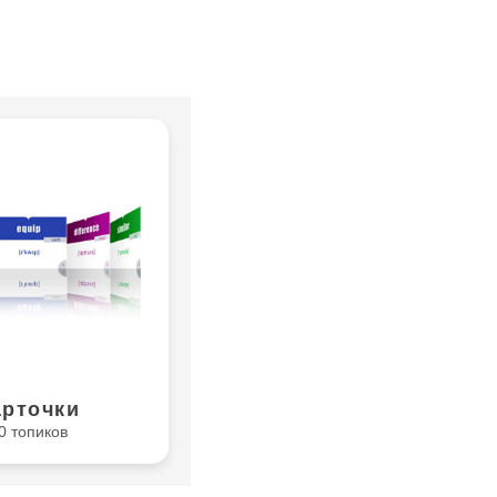
арточки
0 топиков