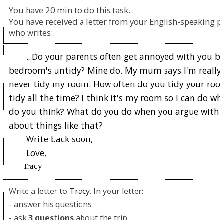
Помогу Вам подготовиться к TOEFL
Помо
You have 20 min to do this task.
или ЕГЭ.
You have received a letter from your English-speaking 
За полгода вывожу ученика
З
who writes:
начального уровня на уровень
нач
уверенного общения, свободного
увер
...Do your parents often get annoyed with you b
выражения своих мыслей.
в
bedroom's untidy? Mine do. My mum says I'm really 
Специализируюсь на экспресс-
Спе
never tidy my room. How often do you tidy your ro
методах обучения.
tidy all the time? I think it's my room so I can do wh
- Игорь
do you think? What do you do when you argue with
Read more
about things like that?
Write back soon,
Love,
Tracy
Write a letter to
Tracy
. In your letter:
- answer his questions
- ask
3 questions
about the trip