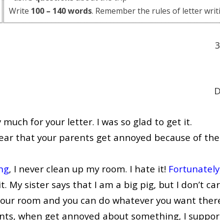
Write
100 – 140 words
. Remember the rules of letter writ
D
much for your letter. I was so glad to get it.
hear that your parents get annoyed because of the
ng
, I never clean up my room. I hate it!
Fortunately
. My sister says that I am a big pig, but I don’t ca
s your room and you can do whatever you want ther
ts, when get annoyed about something, I support