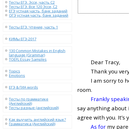
Тесты ЕГЭ. Эссе, часть C2
Тесты ЕГЭ. Все 120 Эссе, C2
ЕГЭ устная часть, банк заданий
ОГЭ устная часть, банк заданий
Тесты ЕГЭ. Чтение, часть 1
КИМы ЕГЭ-2017
130 Сommon Mistakes in English
language (Grammar)
TOEFL Essay Samples
Dear Tracy,
Thank you very 
Topics
Emotions
I am sorry to 
ЕГЭ & ГИА words
room.
Frankly speaki
Тесты по грамматике
(Английский)
say anything about it
Тесты разные (английский)
agree with you. It’
Как выучить английский язык?
Грамматика (Английский)
As for
my paren