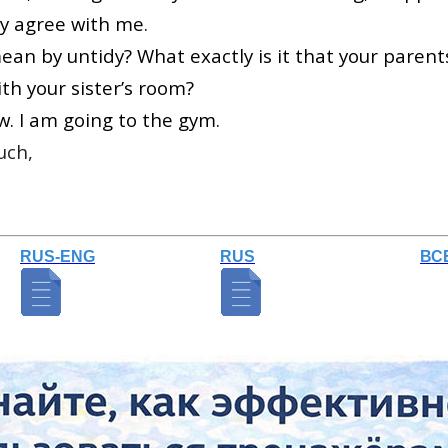
y agree with me.
an by untidy? What exactly is it that your parents
th your sister’s room?
w. I am going to the gym.
uch,
RUS-ENG
RUS
ВС