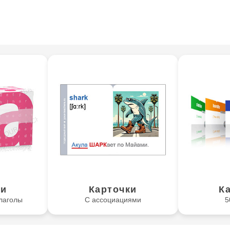
ки
Карточки
К
лаголы
С ассоциациями
5