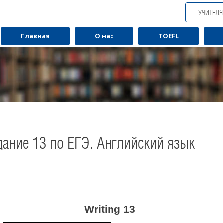
УЧИТЕЛ
Главная
О нас
TOEFL
ание 13 по ЕГЭ. Английский язык
Writing 13
Обучаю разговорному английскому.
Обуча