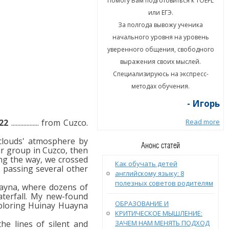
гу Вам подготовиться к TOEFL
Помогу Вам подготовиться к TOEFL
или ЕГЭ.
или ЕГЭ.
а полгода вывожу ученика
За полгода вывожу ученика
ального уровня на уровень
начального уровня на уровень
енного общения, свободного
уверенного общения, свободного
ыражения своих мыслей.
выражения своих мыслей.
циализируюсь на экспресс-
Специализируюсь на экспресс-
методах обучения.
методах обучения.
- Игорь
- Игорь
22
.................. from Cuzco.
Read more
Read more
clouds' atmosphere by
Анонс статей
ry tour group in Cuzco, then
ng the way, we crossed
Как обучать детей
 passing several other
английскому языку: 8
полезных советов родителям
y Huayna, where dozens of
aterfall. My new-found
ОБРАЗОВАНИЕ И
 in exploring Huinay Huayna
КРИТИЧЕСКОЕ МЫШЛЕНИЕ:
e lines of silent and
ЗАЧЕМ НАМ МЕНЯТЬ ПОДХОД