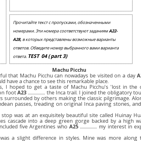
Помогу Вам подготовиться к TOEFL
Помо
или ЕГЭ.
За полгода вывожу ученика
З
Прочитайте текст с пропусками, обозначенными
начального уровня на уровень
нач
уверенного общения, свободного
увер
номерами. Эти номера соответствуют заданиям
А22-
выражения своих мыслей.
в
А28,
в которых представлены возможные варианты
Специализируюсь на экспресс-
Спе
ответов. Обведите номер выбранного вами варианта
методах обучения.
TEST
04
(
part 3)
ответа.
- Игорь
Machu Picchu
ful that Machu Picchu can nowadays be visited on a day
Read more
A
d have a chance to see this remarkable place.
 I hoped to get a taste of Machu Picchu's 'lost in the 
on foot
A23
.................. the Inca trail. I joined the obligato
ys surrounded by others making the classic pilgrimage. Alo
ndean passes, treading on original Inca paving stones, and
........... stop was at an exquisitely beautiful site called Huina
ces cascade into a deep green gorge backed by a high w
included five Argentines who
A25
.................. my interest
a slight difference in styles. Mine was more along th