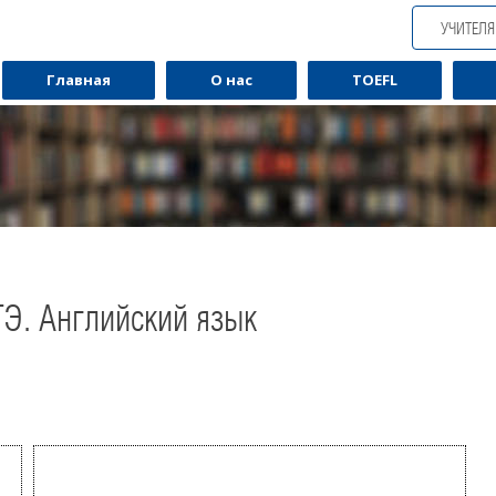
УЧИТЕЛ
Главная
О нас
TOEFL
ГЭ. Английский язык
Обучаю разговорному английскому.
Обуча