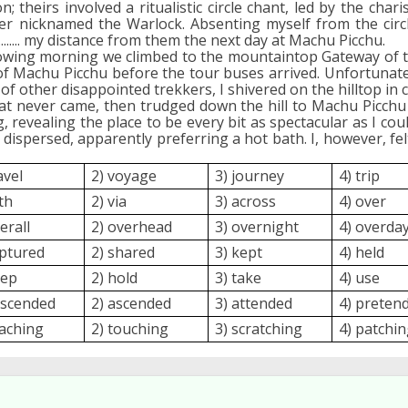
; theirs involved a ritualistic circle chant, led by the char
r nicknamed the Warlock. Absenting myself from the circl
.............. my distance from them the next day at Machu Picchu.
ing morning we climbed to the mountaintop Gateway of t
of Machu Picchu before the tour buses arrived. Unfortunate
f other disappointed trekkers, I shivered on the hilltop in c
hat never came, then trudged down the hill to Machu Picchu i
ng, revealing the place to be every bit as spectacular as I co
dispersed, apparently preferring a hot bath.
I, however, fel
avel
2) voyage
3) journey
4) trip
th
2) via
3) across
4) over
erall
2) overhead
3) overnight
4) overda
aptured
2) shared
3) kept
4) held
eep
2) hold
3) take
4) use
escended
2) ascended
3) attended
4) preten
eaching
2) touching
3) scratching
4) patchi