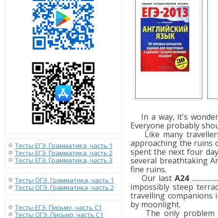
In a way, it's wonder
Everyone probably shoul
Like many travellers,
approaching the ruins 
Тесты ЕГЭ. Грамматика, часть 1
spent the next four da
Тесты ЕГЭ. Грамматика, часть 2
several breathtaking A
Тесты ЕГЭ. Грамматика, часть 3
fine ruins.
Our last
A24
.......
Тесты ОГЭ. Грамматика, часть 1
impossibly steep terra
Тесты ОГЭ. Грамматика, часть 2
travelling companions 
by moonlight.
Тесты ЕГЭ. Письмо, часть С1
The only problem was 
Тесты ОГЭ. Письмо, часть С1