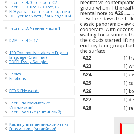
meditative contemplation
Тесты ЕГЭ. Эссе, часть C2
Тесты ЕГЭ. Все 120 Эссе, C2
group whom I thereafte
ЕГЭ устная часть, банк заданий
mental note to
A26
....
ОГЭ устная часть, банк заданий
Before dawn the follow
classic panoramic view 
Тесты ЕГЭ. Чтение, часть 1
cooperate. With dozens o
waiting for a sunrise t
the clouds started lifti
КИМы ЕГЭ-2017
end, my tour group had 
the surface.
130 Сommon Mistakes in English
language (Grammar)
А22
1) tr
TOEFL Essay Samples
А23
1) wi
Topics
А24
1) ov
Emotions
А25
1) c
ЕГЭ & ГИА words
А26
1) k
А27
1) d
Тесты по грамматике
(Английский)
А28
1) r
Тесты разные (английский)
Как выучить английский язык?
Грамматика (Английский)