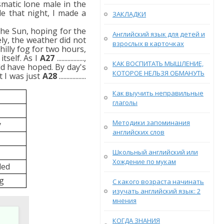
ismatic lone male in the
e that night, I made a
ЗАКЛАДКИ
he Sun, hoping for the
Английский язык для детей и
ly, the weather did not
взрослых в карточках
hilly fog for two hours,
tself. As I
A27
..................,
КАК ВОСПИТАТЬ МЫШЛЕНИЕ,
uld have hoped. By day's
КОТОРОЕ НЕЛЬЗЯ ОБМАНУТЬ
t I was just
A28
..................
Как выучить неправильные
глаголы
Методики запоминания
y
английских слов
Школьный английский или
Хождение по мукам
ded
ng
С какого возраста начинать
изучать английский язык: 2
мнения
КОГДА ЗНАНИЯ