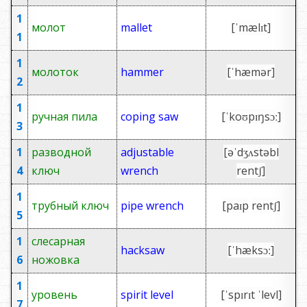
1
молот
mallet
[ˈmælɪt]
1
1
молоток
hammer
[ˈhæmər]
2
1
ручная пила
coping saw
[ˈkoʊpɪŋsɔː]
3
1
разводной
adjustable
[əˈdʒʌstəbl
4
ключ
wrench
rentʃ]
1
трубный ключ
pipe wrench
[paɪp
rentʃ]
5
1
слесарная
hacksaw
[ˈhæksɔː]
6
ножовка
1
уровень
spirit level
[ˈspɪrɪt ˈlevl]
7