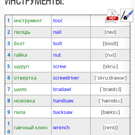
ИНСТРУМЕНТЫ:
1
инструмент
tool
[tuːl]
2
гвоздь
nail
[neɪl]
3
болт
bolt
[boʊlt]
4
гайка
nut
[nʌt]
5
шуруп
screw
[skruː]
6
отвертка
screwdriver
[ˈskruːdraɪvər]
7
шило
bradawl
[ˈbrædɔːl]
8
ножовка
handsaw
[ˈhændsɔː]
9
пила
backsaw
[bæksɔː]
1
гаечный ключ
wrench
[rentʃ]
0