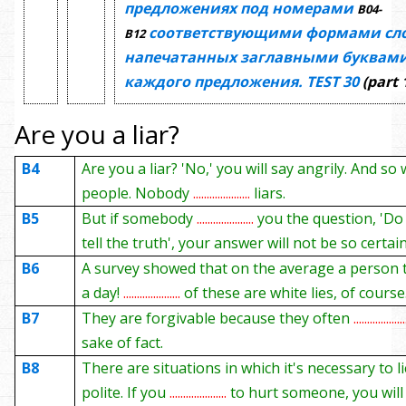
предложениях под номерами
В04-
соответствующими формами сло
В12
напечатанных заглавными буквами
каждого предложения.
TEST
30
(part 
Are you a liar?
B4
Are you a liar? 'No,' you will say angrily. And so 
people. Nobody
.....................
liars.
B5
But if somebody
.....................
you the question, 'Do
tell the truth', your answer will not be so certain
B6
A survey showed that on the average a person te
a day!
.....................
of these are white lies, of course
B7
They are forgivable because they often
...................
sake of fact.
B8
There are situations in which it's necessary to l
polite. If you
.....................
to hurt someone, you will