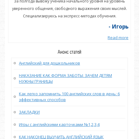
нь
За полгода вывожу ученика начального уровня на уровень
З
ей.
уверенного общения, свободного выражения своих мыслей.
ув
Специализируюсь на экспресс-методах обучения.
орь
- Игорь
more
Read more
Анонс статей
Английский для дошкольников
НАКАЗАНИЕ КАК ФОРМА ЗАБОТЫ: ЗАЧЕМ ДЕТЯМ
НУЖНЫ ГРАНИЦЫ
Как легко запомнить 100 английских слов в день: 6
эффективных способов
ЗАКЛАДКИ
Игры с английскими карточками №1,2,3,4
КАК НАКОНЕЦ ВЫУЧИТЬ АНГЛИЙСКИЙ ЯЗЫК