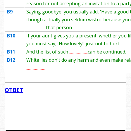
reason for not accepting an invitation to a party
B9
Saying goodbye, you usually add, 'Have a good t
though actually you seldom wish it because you
.....................
that person.
B10
If your aunt gives you a present, whether you lik
you must say, 'How lovely!' just not to hurt
...........
B11
And the list of such
.....................
can be continued.
B12
White lies don't do any harm and even make rel
.....................
.
ОТВЕТ