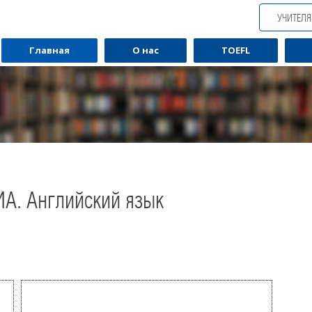
УЧИТЕЛ
Главная
О нас
TOEFL
ИА. Английский язык
Обучаю разговорному английскому.
Обуча