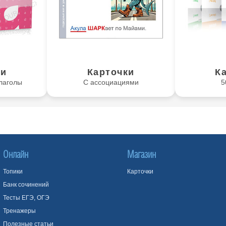
ки
Карточки
К
лаголы
С ассоциациями
5
Онлайн
Магазин
Топики
Карточки
Банк сочинений
Тесты ЕГЭ, ОГЭ
Тренажеры
Полезные статьи