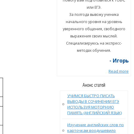
гу Вам подготовиться к TOEFL
Помогу Вам подготовиться к TOEFL
или ЕГЭ.
или ЕГЭ.
а полгода вывожу ученика
За полгода вывожу ученика
ального уровня на уровень
начального уровня на уровень
енного общения, свободного
уверенного общения, свободного
ыражения своих мыслей.
выражения своих мыслей.
циализируюсь на экспресс-
Специализируюсь на экспресс-
методах обучения.
методах обучения.
- Игорь
- Игорь
Read more
Read more
Анонс статей
УЧИМСЯ БЫСТРО ПИСАТЬ
ВЫВОДЫ В СОЧИНЕНИИ ЕГЭ
ИСПОЛЬЗУЯ МОТОРНУЮ
ПАМЯТЬ (АНГЛИЙСКИЙ ЯЗЫК)
Изучение английских слов по
карточкам воодушевило