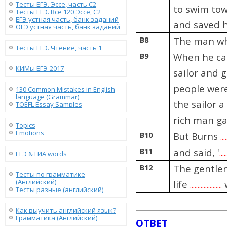
Тесты ЕГЭ. Эссе, часть C2
to swim to
Тесты ЕГЭ. Все 120 Эссе, C2
ЕГЭ устная часть, банк заданий
and saved 
ОГЭ устная часть, банк заданий
B8
The man w
Тесты ЕГЭ. Чтение, часть 1
B9
When he c
КИМы ЕГЭ-2017
sailor and g
people were
130 Сommon Mistakes in English
language (Grammar)
the sailor 
TOEFL Essay Samples
rich man ga
Topics
Emotions
B10
But Burns
....
B11
and said, '
....
ЕГЭ & ГИА words
B12
The gentlem
Тесты по грамматике
(Английский)
life
w
.....................
Тесты разные (английский)
Как выучить английский язык?
Грамматика (Английский)
ОТВЕТ