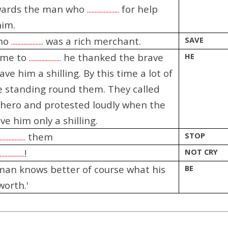
wards the man who
for help
.....................
him.
ho
was a rich merchant.
SAVE
.....................
ame to
he thanked the brave
HE
.....................
ave him a shilling. By this time a lot of
 standing round them. They called
a hero and protested loudly when the
ve him only a shilling.
them
STOP
.................
!
NOT CRY
.................
an knows better of course what his
BE
orth.'