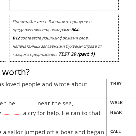
Помогу Вам подготовиться к TOEFL
Помо
или ЕГЭ.
За полгода вывожу ученика
З
Прочитайте текст. Заполните пропуски в
начального уровня на уровень
нач
уверенного общения, свободного
увер
предложениях под номерами
В04-
выражения своих мыслей.
в
В12
соответствующими формами слов,
Специализируюсь на экспресс-
Спе
напечатанных заглавными буквами справа от
методах обучения.
TEST
29
(part 1)
каждого предложения.
- Игорь
e worth?
Read more
s loved people and wrote about
THEY
hen he
near the sea,
WALK
.....................
y
a cry for help. He ran to that
HEAR
.....................
e a sailor jumped off a boat and began
CALL