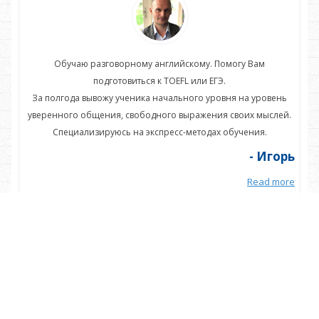
Обучаю разговорному английскому. Помогу Вам
подготовиться к TOEFL или ЕГЭ.
нь
За полгода вывожу ученика начального уровня на уровень
З
ей.
уверенного общения, свободного выражения своих мыслей.
ув
Специализируюсь на экспресс-методах обучения.
орь
- Игорь
more
Read more
Анонс статей
БАНК ВЫВОДОВ В ЭССЕ (АНГЛИЙСКИЙ ЯЗЫК ЕГЭ)
Способ запоминать сложные слова на карточках
КОГДА ЗНАНИЯ ПРЕВРАЩАЮТСЯ В НАКАЗАНИЯ