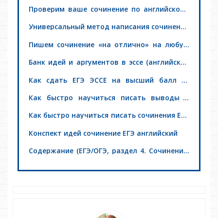
Проверим ваше сочинение по английскому
языку
Универсальный метод написания сочинений
по ЕГЭ, TOELF или IELTS: лайфхак
«Утверждение-Пример»
Пишем сочинение «на отлично» на любую
тему и на любом языке, с использованием
подхода «Материальное-Духовное»
Банк идей и аргументов в эссе (английский
язык ЕГЭ)
Как сдать ЕГЭ ЭССЕ на высший балл со
«Школой Сочинений»
Как быстро научиться писать выводы в
сочинении ЕГЭ (английский язык)
Как быстро научиться писать сочинения ЕГЭ
(английский язык)
Конспект идей сочинение ЕГЭ английский
Содержание (ЕГЭ/ОГЭ, раздел 4. Сочинение,
часть C2)