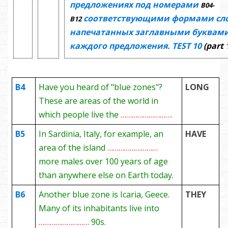
предложениях под номерами
В04-
соответствующими формами сло
В12
напечатанных заглавными буквами
каждого предложения.
TEST
10
(part 
B4
Have you heard of "blue zones"?
LONG
These are areas of the world in
which people live the
………………………
.
B5
In Sardinia, Italy, for example, an
HAVE
area of the island
………………………
more males over 100 years of age
than anywhere else on Earth today.
B6
Another blue zone is Icaria, Geece.
THEY
Many of its inhabitants live into
………………………
90s.