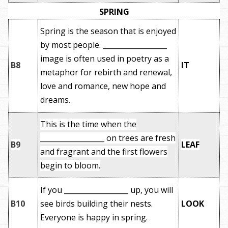
SPRING
Spring is the season that is enjoyed
by most people. __________________
image is often used in poetry as a
B8
IT
metaphor for rebirth and renewal,
love and romance, new hope and
dreams.
This is the time when the
__________________ on trees are fresh
B9
LEAF
and fragrant and the first flowers
begin to bloom.
If you __________________ up, you will
B10
see birds building their nests.
LOOK
Everyone is happy in spring.