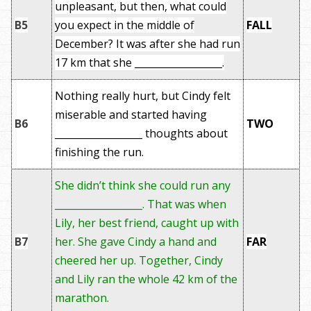
unpleasant, but then, what could
B5
you expect in the middle of
FALL
December? It was after she had run
17 km that she __________________.
Nothing really hurt, but Cindy felt
miserable and started having
B6
TWO
__________________ thoughts about
finishing the run.
She didn’t think she could run any
__________________. That was when
Lily, her best friend, caught up with
B7
her. She gave Cindy a hand and
FAR
cheered her up. Together, Cindy
and Lily ran the whole 42 km of the
marathon.