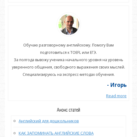
Обучаю разговорному английскому. Помогу Вам
подготовиться к TOEFL или ЕГЭ.
нь
За полгода вывожу ученика начального уровня на уровень
З
ей.
уверенного общения, свободного выражения своих мыслей.
ув
Специализируюсь на экспресс-методах обучения.
орь
- Игорь
more
Read more
Анонс статей
Английский для дошкольников
КАК ЗАПОМИНАТЬ АНГЛИЙСКИЕ СЛОВА