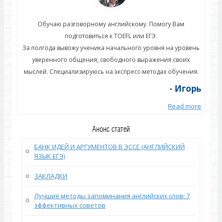
Обучаю разговорному английскому. Помогу Вам
подготовиться к TOEFL или ЕГЭ.
овень
За полгода вывожу ученика начального уровня на уровень
За п
их
уверенного общения, свободного выражения своих
у
ния.
мыслей. Специализируюсь на экспресс-методах обучения.
мыс
горь
- Игорь
 more
Read more
Анонс статей
БАНК ИДЕЙ И АРГУМЕНТОВ В ЭССЕ (АНГЛИЙСКИЙ
ЯЗЫК ЕГЭ)
ЗАКЛАДКИ
Лучшие методы запоминания английских слов: 7
эффективных советов