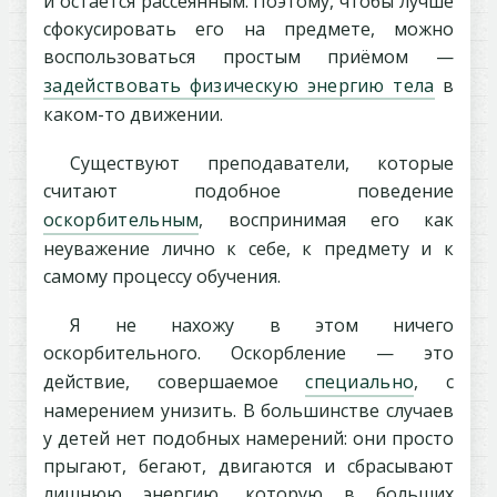
и остаётся рассеянным. Поэтому, чтобы лучше
сфокусировать его на предмете, можно
воспользоваться простым приёмом —
задействовать физическую энергию тела
в
каком-то движении.
Существуют преподаватели, которые
считают подобное поведение
оскорбительным
, воспринимая его как
неуважение лично к себе, к предмету и к
самому процессу обучения.
Я не нахожу в этом ничего
оскорбительного. Оскорбление — это
действие, совершаемое
специально
, с
намерением унизить. В большинстве случаев
у детей нет подобных намерений: они просто
прыгают, бегают, двигаются и сбрасывают
лишнюю энергию, которую в больших