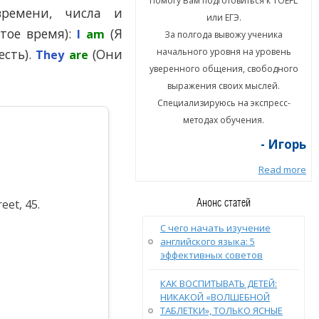
гу Вам подготовиться к TOEFL
Помогу Вам подготовиться к TOEFL
времени, числа и
или ЕГЭ.
или ЕГЭ.
тое время):
(Я
I
am
а полгода вывожу ученика
За полгода вывожу ученика
есть).
ального уровня на уровень
(Они
начального уровня на уровень
They
are
енного общения, свободного
уверенного общения, свободного
ыражения своих мыслей.
выражения своих мыслей.
циализируюсь на экспресс-
Специализируюсь на экспресс-
методах обучения.
методах обучения.
- Игорь
- Игорь
Read more
Read more
Анонс статей
eet, 45.
С чего начать изучение
английского языка: 5
эффективных советов
КАК ВОСПИТЫВАТЬ ДЕТЕЙ:
НИКАКОЙ «ВОЛШЕБНОЙ
ТАБЛЕТКИ», ТОЛЬКО ЯСНЫЕ