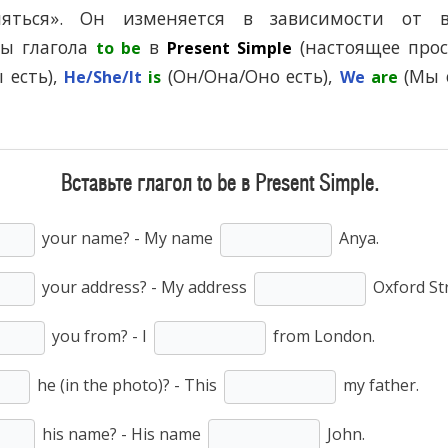
Помогу Вам подготовиться к TOEFL
Помо
вляться». Он изменяется в зависимости от 
или ЕГЭ.
мы глагола
в
(настоящее прос
to be
Present Simple
За полгода вывожу ученика
З
 есть),
(Он/Она/Оно есть),
начального уровня на уровень
(Мы 
нач
He/She/It
is
We
are
уверенного общения, свободного
увер
выражения своих мыслей.
в
Специализируюсь на экспресс-
Спе
методах обучения.
Вставьте глагол to be в Present Simple.
- Игорь
your name? - My name
Anya.
Read more
your address? - My address
Oxford Str
you from? - I
from London.
he (in the photo)? - This
my father.
his name? - His name
John.