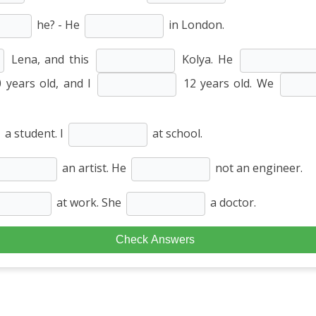
he? - He
in London.
Lena, and this
Kolya. He
 years old, and I
12 years old. We
a student. I
at school.
an artist. He
not an engineer.
at work. She
a doctor.
Check Answers