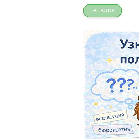
BACK
➤