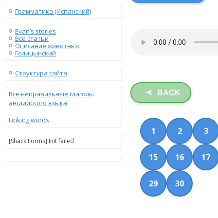
Грамматика (Испанский)
Evan’s stories
Все статьи
Описание животных
Голицынский
Структура сайта
BACK
➤
Все неправильные глаголы
английского языка
Linking words
1
2
3
[Shack Forms] Init failed
15
16
17
29
30