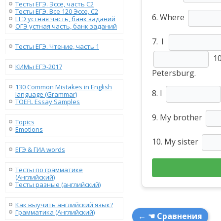
Тесты ЕГЭ. Эссе, часть C2
Тесты ЕГЭ. Все 120 Эссе, C2
6. Where
ЕГЭ устная часть, банк заданий
ОГЭ устная часть, банк заданий
7. I
Тесты ЕГЭ. Чтение, часть 1
10
КИМы ЕГЭ-2017
Petersburg.
130 Сommon Mistakes in English
8. I
language (Grammar)
TOEFL Essay Samples
9. My brother
Topics
Emotions
10. My sister
ЕГЭ & ГИА words
Тесты по грамматике
(Английский)
Тесты разные (английский)
Как выучить английский язык?
Грамматика (Английский)
← ☚ Сравнения