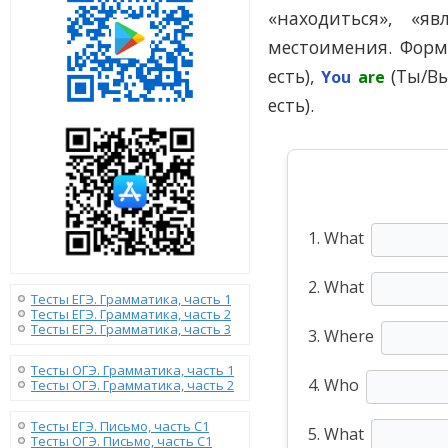
«находиться», «я
местоимения. Фор
есть),
(Ты/Вы
You
are
есть).
1. What
2. What
Тесты ЕГЭ. Грамматика, часть 1
Тесты ЕГЭ. Грамматика, часть 2
Тесты ЕГЭ. Грамматика, часть 3
3. Where
Тесты ОГЭ. Грамматика, часть 1
4. Who
Тесты ОГЭ. Грамматика, часть 2
Тесты ЕГЭ. Письмо, часть С1
5. What
Тесты ОГЭ. Письмо, часть С1