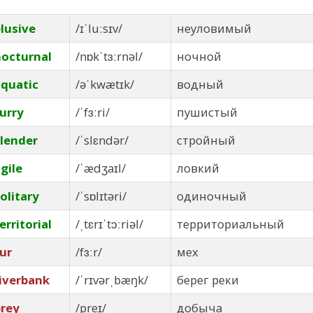
lusive
/ɪˈluːsɪv/
неуловимый
nocturnal
/nɒkˈtɜːrnəl/
ночной
aquatic
/əˈkwætɪk/
водный
urry
/ˈfɜːri/
пушистый
lender
/ˈslɛndər/
стройный
gile
/ˈædʒaɪl/
ловкий
olitary
/ˈsɒlɪtəri/
одиночный
erritorial
/ˌtɛrɪˈtɔːriəl/
территориальный
ur
/fɜːr/
мех
iverbank
/ˈrɪvərˌbæŋk/
берег реки
prey
/preɪ/
добыча