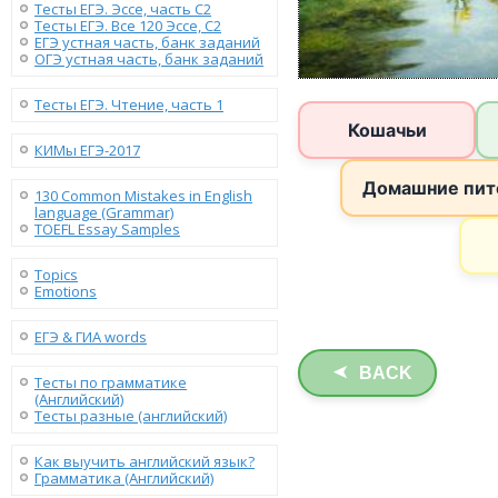
Тесты ЕГЭ. Эссе, часть C2
Тесты ЕГЭ. Все 120 Эссе, C2
ЕГЭ устная часть, банк заданий
ОГЭ устная часть, банк заданий
Тесты ЕГЭ. Чтение, часть 1
КИМы ЕГЭ-2017
130 Сommon Mistakes in English
language (Grammar)
TOEFL Essay Samples
Topics
Emotions
ЕГЭ & ГИА words
BACK
➤
Тесты по грамматике
(Английский)
Тесты разные (английский)
Как выучить английский язык?
Грамматика (Английский)