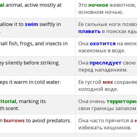
al
animal, active mostly at
Это
ночное
животное, 
основном ночью.
 allow it to
swim
swiftly in
Ее сильные ноги позв
.
плавать
в поисках еды
all fish, frogs, and insects in
Она
охотится
на мелк
насекомых в воде.
ey silently before striking.
Она
преследует
свою
перед нападением.
eps it warm in cold water.
Ее густой
мех
сохраняе
холодной воде.
ritorial
, marking its
Она очень
территори
h scent.
свои границы запахом
in
burrows
to avoid predators.
Она часто прячется в
избежать хищников.