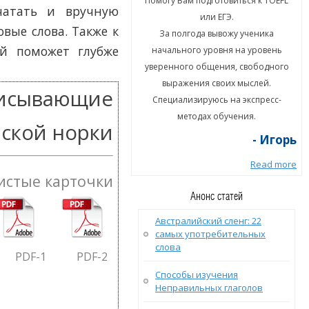
гу Вам подготовиться к TOEFL
Помогу Вам подготовиться к TOEFL
чатать и вручную
или ЕГЭ.
или ЕГЭ.
вые слова. Также к
а полгода вывожу ученика
За полгода вывожу ученика
ый поможет глубже
ального уровня на уровень
начального уровня на уровень
енного общения, свободного
уверенного общения, свободного
ыражения своих мыслей.
выражения своих мыслей.
писывающие
циализируюсь на экспресс-
Специализируюсь на экспресс-
методах обучения.
методах обучения.
ской норки
- Игорь
- Игорь
Read more
Read more
истые карточки
Анонс статей
Австралийский сленг: 22
самых употребительных
слова
PDF
-1
PDF
-2
Способы изучения
Неправильных глаголов