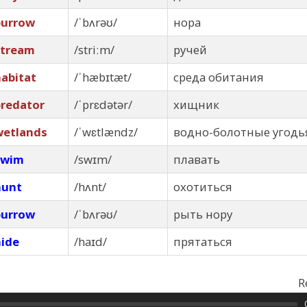
burrow
/ˈbʌrəʊ/
нора
stream
/striːm/
ручей
abitat
/ˈhæbɪtæt/
среда обитания
predator
/ˈprɛdətər/
хищник
wetlands
/ˈwɛtlændz/
водно-болотные угодь
swim
/swɪm/
плавать
hunt
/hʌnt/
охотиться
burrow
/ˈbʌrəʊ/
рыть нору
hide
/haɪd/
прятаться
R