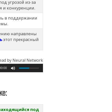
под угрозой из-за
я и конкуренции.
ль в поддержании
емы.
ению направлены
ь
этот прекрасный
ead by Neural Network
00:00
ке:
находящийся под