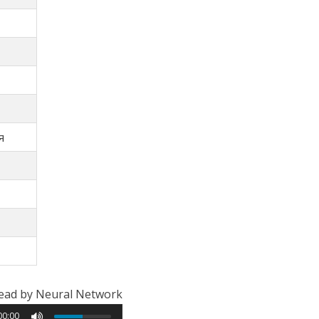
я
ead by Neural Network
00:00