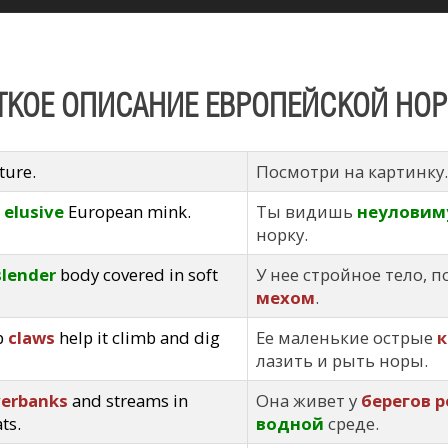
ТКОЕ ОПИСАНИЕ ЕВРОПЕЙСКОЙ НОР
ture.
Посмотри на картинку.
n
elusive
European mink.
Ты видишь
неуловим
норку.
slender
body covered in soft
У нее стройное тело, 
мехом
.
rp
claws
help it climb and dig
Ее маленькие острые
к
лазить и рыть норы.
verbanks
and streams in
Она живет у
берегов р
ts.
водной
среде.