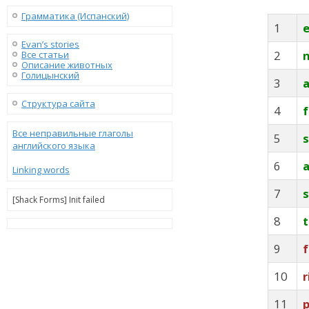
Грамматика (Испанский)
1
e
Evan’s stories
2
Все статьи
Описание животных
Голицынский
3
Структура сайта
4
f
Все неправильные глаголы
5
s
английского языка
6
a
Linking words
7
s
[Shack Forms] Init failed
8
t
9
f
10
r
11