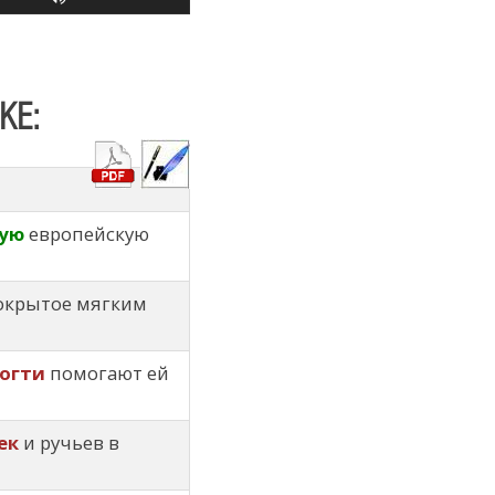
КЕ:
ую
европейскую
покрытое мягким
огти
помогают ей
ек
и ручьев в