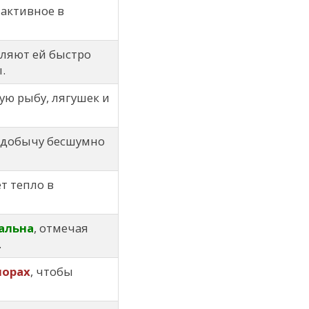
активное в
оляют ей быстро
.
ую рыбу, лягушек и
 добычу бесшумно
т тепло в
альна
, отмечая
.
норах
, чтобы