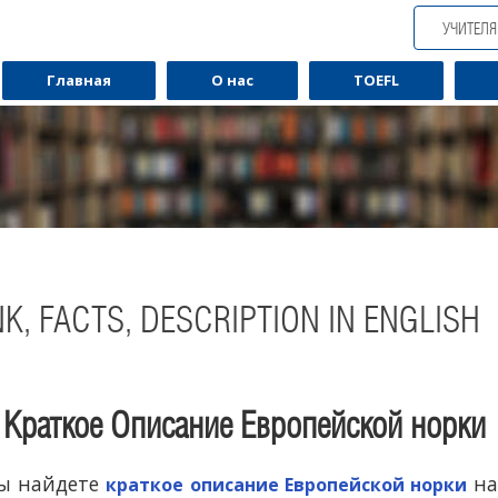
УЧИТЕЛ
Главная
О нас
TOEFL
K, FACTS, DESCRIPTION IN ENGLISH
Краткое Описание Европейской норки
Обучаю разговорному английскому.
Обуча
вы найдете
на
краткое описание Европейской норки