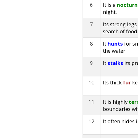
6
It is a
nocturn
night.
7
Its strong legs
search of food
8
It
hunts
for sm
the water.
9
It
stalks
its pr
10
Its thick
fur
ke
11
It is highly
ter
boundaries wit
12
It often hides 