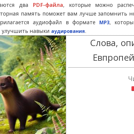
Помогу Вам подготовиться к TOEFL
Помо
гаются два
PDF-файла
, которые можно распе
или ЕГЭ.
торная память поможет вам лучше запомнить но
За полгода вывожу ученика
З
прилагается аудиофайл в формате
, котор
начального уровня на уровень
MP3
нач
уверенного общения, свободного
увер
 и улучшить навыки
.
аудирования
выражения своих мыслей.
в
Слова, о
Специализируюсь на экспресс-
Спе
методах обучения.
Евпропей
- Игорь
Read more
Ч