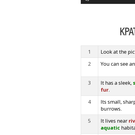
КРА
1
Look at the pic
2
You can see a
3
It has a sleek,
fur
.
4
Its small, sha
burrows.
5
It lives near
ri
aquatic
habita