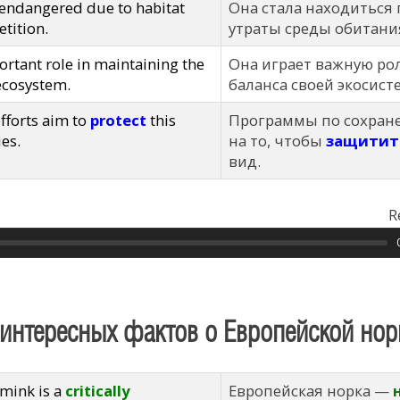
 endangered due to habitat
Она стала находиться 
tition.
утраты среды обитани
portant role in maintaining the
Она играет важную ро
 ecosystem.
баланса своей экосист
fforts aim to
protect
this
Программы по сохран
ies.
на то, чтобы
защитит
вид.
R
 интересных фактов о Европейской нор
mink is a
critically
Европейская норка —