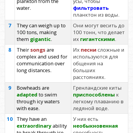
plankton from the
усы, чтобы
water.
фильтровать
планктон из воды.
7
They can weigh up to
Они могут весить до
100 tons, making
100 тонн, что делает
them
gigantic
.
их
гигантскими
.
8
Their
songs
are
Их
песни
сложные и
complex and used for
используются для
communication over
общения на
long distances.
больших
расстояниях.
9
Bowheads are
Гренландские киты
adapted
to swim
приспособлены
к
through icy waters
легкому плаванию в
with ease.
ледяной воде.
10
They have an
У них есть
extraordinary
ability
необыкновенная
to break through ice
способность