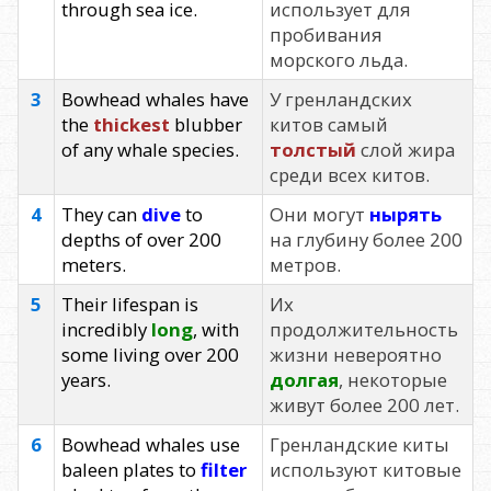
through sea ice.
использует для
пробивания
морского льда.
3
Bowhead whales have
У гренландских
the
thickest
blubber
китов самый
of any whale species.
толстый
слой жира
среди всех китов.
4
They can
dive
to
Они могут
нырять
depths of over 200
на глубину более 200
meters.
метров.
5
Their lifespan is
Их
incredibly
long
, with
продолжительность
some living over 200
жизни невероятно
years.
долгая
, некоторые
живут более 200 лет.
6
Bowhead whales use
Гренландские киты
baleen plates to
filter
используют китовые