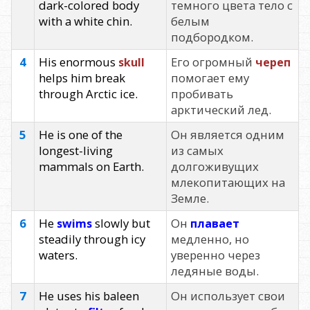
dark-colored body
темного цвета тело с
with a white chin.
белым
подбородком.
4
His enormous
Его огромный
skull
череп
helps him break
помогает ему
through Arctic ice.
пробивать
арктический лед.
5
He is one of the
Он является одним
longest-living
из самых
mammals on Earth.
долгоживущих
млекопитающих на
Земле.
6
He
slowly but
Он
swims
плавает
steadily through icy
медленно, но
waters.
уверенно через
ледяные воды.
7
He uses his baleen
Он использует свои