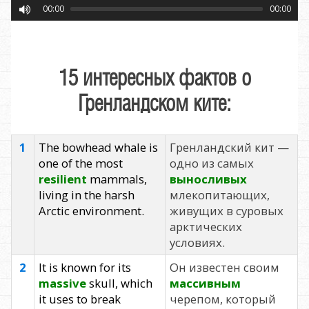
00:00
00:00
15 интересных фактов о
Гренландском ките:
1
The bowhead whale is
Гренландский кит —
one of the most
одно из самых
resilient
mammals,
выносливых
living in the harsh
млекопитающих,
Arctic environment.
живущих в суровых
арктических
условиях.
2
It is known for its
Он известен своим
massive
skull, which
массивным
it uses to break
черепом, который