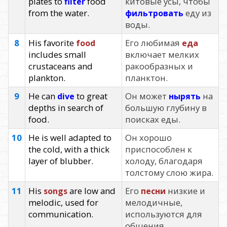
plates to
food
китовые усы, чтобы
filter
from the water.
еду из
фильтровать
воды.
8
His favorite
Его любимая
food
еда
includes small
включает мелких
crustaceans and
ракообразных и
plankton.
планктон.
9
He can
to great
Он может
на
dive
нырять
depths in search of
большую глубину в
food.
поисках еды.
10
He is well adapted to
Он хорошо
the cold, with a thick
приспособлен к
layer of blubber.
холоду, благодаря
толстому слою жира.
11
His
are low and
Его
низкие и
songs
песни
melodic, used for
мелодичные,
communication.
используются для
общения.