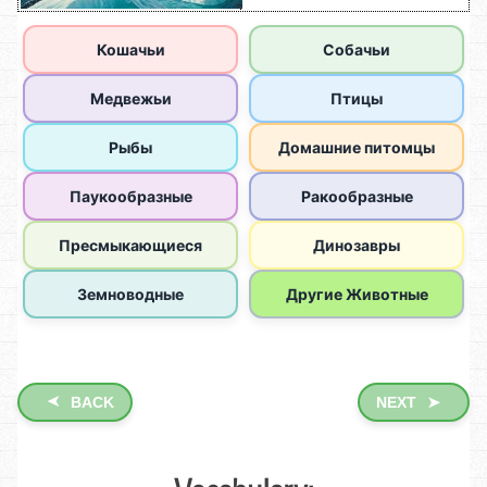
➤
BACK
NEXT
➤