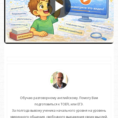
Обучаю разговорному английскому. Помогу Вам
подготовиться к TOEFL или ЕГЭ.
нь
За полгода вывожу ученика начального уровня на уровень
З
ей.
уверенного общения, свободного выражения своих мыслей.
ув