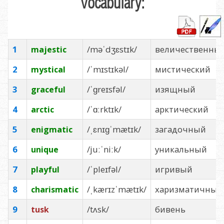
Vocabulary:
1
/məˈdʒɛstɪk/
величественны
majestic
2
/ˈmɪstɪkəl/
мистический
mystical
3
/ˈɡreɪsfəl/
изящный
graceful
4
/ˈɑːrktɪk/
арктический
arctic
5
/ˌɛnɪɡˈmætɪk/
загадочный
enigmatic
6
/juːˈniːk/
уникальный
unique
7
/ˈpleɪfəl/
игривый
playful
8
/ˌkærɪzˈmætɪk/
харизматичный
charismatic
9
/tʌsk/
бивень
tusk