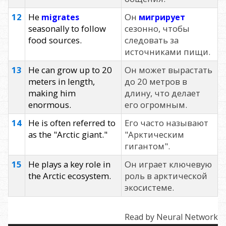
12
He
Он
migrates
мигрирует
seasonally to follow
сезонно, чтобы
food sources.
следовать за
источниками пищи.
13
He can grow up to 20
Он может вырастать
meters in length,
до 20 метров в
making him
длину, что делает
enormous.
его огромным.
14
He is often referred to
Его часто называют
as the "Arctic giant."
"Арктическим
гигантом".
15
He plays a key role in
Он играет ключевую
the Arctic ecosystem.
роль в арктической
экосистеме.
Read by Neural Network