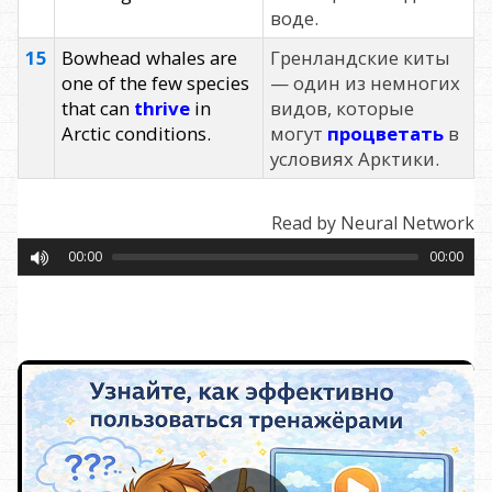
воде.
15
Bowhead whales are
Гренландские киты
one of the few species
— один из немногих
that can
thrive
in
видов, которые
Arctic conditions.
могут
процветать
в
условиях Арктики.
Read by Neural Network
00:00
00:00