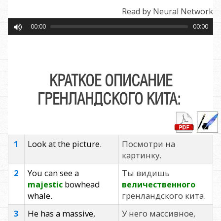
Read by Neural Network
00:00
00:00
КРАТКОЕ ОПИСАНИЕ
ГРЕНЛАНДСКОГО КИТА:
1
Look at the picture.
Посмотри на
картинку.
2
You can see a
Ты видишь
bowhead
majestic
величественного
whale.
гренландского кита.
3
He has a massive,
У него массивное,