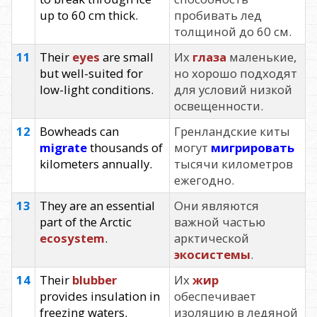
up to 60 cm thick.
пробивать лед
толщиной до 60 см.
11
Their
eyes
are small
Их
глаза
маленькие,
but well-suited for
но хорошо подходят
low-light conditions.
для условий низкой
освещенности.
12
Bowheads can
Гренландские киты
migrate
thousands of
могут
мигрировать
kilometers annually.
тысячи километров
ежегодно.
13
They are an essential
Они являются
part of the Arctic
важной частью
ecosystem
.
арктической
экосистемы
.
14
Their
blubber
Их
жир
provides insulation in
обеспечивает
freezing waters.
изоляцию в ледяной