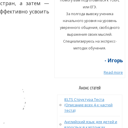
гу Вам подготовиться к TOEFL
Помогу Вам подготовиться к TOEFL
стран, а затем —
или ЕГЭ.
или ЕГЭ.
эффективно усвоить
а полгода вывожу ученика
За полгода вывожу ученика
ального уровня на уровень
начального уровня на уровень
енного общения, свободного
уверенного общения, свободного
ыражения своих мыслей.
выражения своих мыслей.
циализируюсь на экспресс-
Специализируюсь на экспресс-
методах обучения.
методах обучения.
- Игорь
- Игорь
Read more
Read more
Анонс статей
IELTS Структура Теста
(Описание всех 4-х частей
теста)
Английский язык для детей и
взрослых в карточках