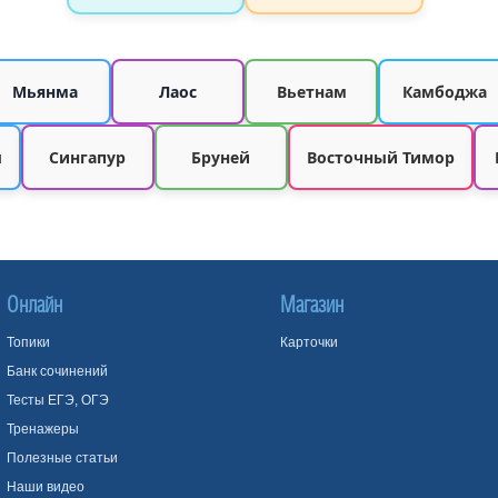
Мьянма
Лаос
Вьетнам
Камбоджа
ы
Сингапур
Бруней
Восточный Тимор
Онлайн
Магазин
Топики
Карточки
Банк сочинений
Тесты ЕГЭ, ОГЭ
Тренажеры
Полезные статьи
Наши видео