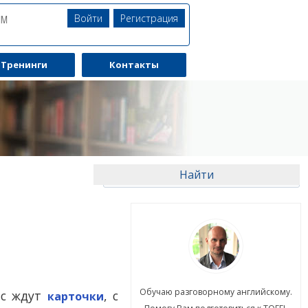
Войти
Регистрация
ЯМ
Тренинги
Контакты
ю разговорному английскому.
Обучаю разговорному английскому.
ас ждут
, с
карточки