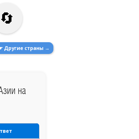
☛ Другие страны →
Азии на
твет