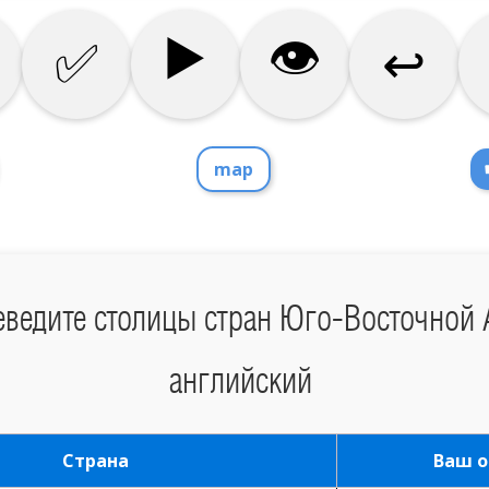
map
ведите столицы стран Юго-Восточной 
английский
Страна
Ваш о