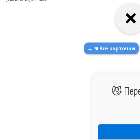
← ☚ Все карточки
😼 Пере