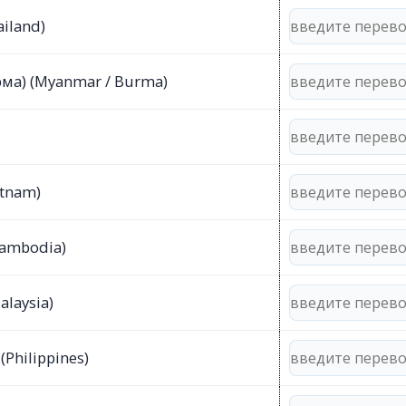
ailand)
ма) (Myanmar / Burma)
etnam)
Cambodia)
alaysia)
Philippines)