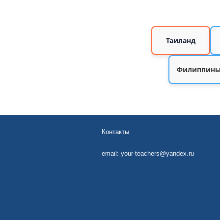
Таиланд
Филиппин
Контакты
email:
your-teachers@yandex.ru