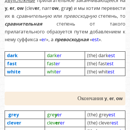
двухсложные
прилагательное заканчивающееся на
y
,
er
,
ow
(clev
er
, narr
ow
, gra
y
) и мы хотим перевести
их в
сравнительную
или
превосходную
степень, то
сравнительная
степень от такого
прилагательного образуется путем добавлением к
нему суффикса «
er
», а
превосходная
«
est
».
dark
dark
er
(the) dark
est
fast
fast
er
(the) fast
est
white
whit
er
(the) whit
est
Окончания
y
,
er
,
ow
gre
y
gre
y
er
(the) grey
est
clev
er
clev
er
er
(the) clever
est