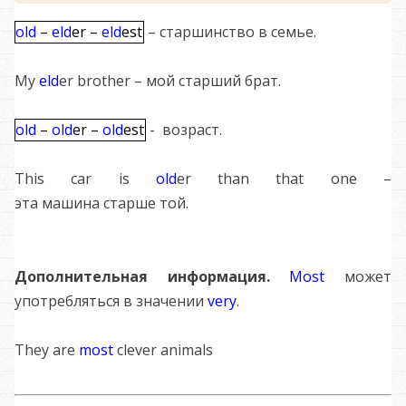
old
–
eld
er –
eld
est
– старшинство в семье.
My
eld
er brother – мой старший брат.
old
–
old
er –
old
est
- возраст.
This car is
old
er than that one –
эта машина старше той.
Дополнительная информация.
Most
может
употребляться в значении
very
.
They are
most
clever animals