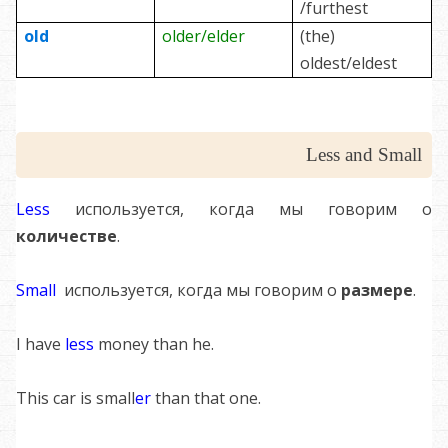
/furthest
old
older/elder
(the)
oldest/eldest
Less and Small
Less
используется, когда мы говорим о
количестве
.
Small
используется, когда мы говорим о
размере
.
I have
less
money than he.
This car is small
er
than that one.