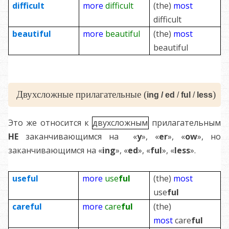
difficult
more
difficult
(the)
most
difficult
beautiful
more
beautiful
(the)
most
beautiful
Двухсложные прилагательные (
)
ing /
ed
/
ful
/
less
Это же относится к
двухсложным
прилагательным
НЕ
заканчивающимся на «
y
», «
er
», «
ow
», но
заканчивающимся на «
ing
», «
ed
», «
ful
», «
less
».
use
ful
more
use
ful
(the)
most
use
ful
care
ful
more
care
ful
(the)
most
care
ful