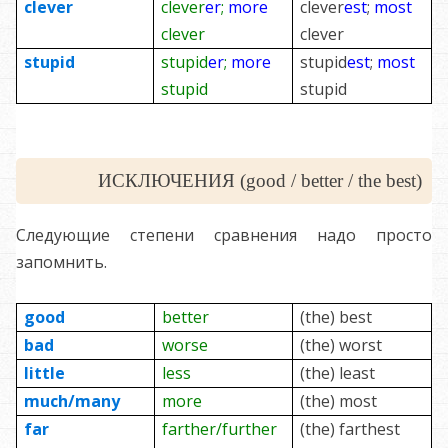
clever
clever
er
;
more
clever
est
;
most
clever
clever
stupid
stupid
er
;
more
stupid
est
;
most
stupid
stupid
ИСКЛЮЧЕНИЯ (good / better / the best)
Следующие степени сравнения надо просто
запомнить.
good
better
(the) best
bad
worse
(the) worst
little
less
(the) least
much/many
more
(the) most
far
farther/further
(the) farthest