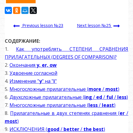
Previous lesson №23
Next lesson №25
СОДЕРЖАНИЕ:
1.
Как употреблять СТЕПЕНИ СРАВНЕНИЯ
ПРИЛАГАТЕЛЬНЫХ (DEGREES OF COMPARISON)?
2.
Окончания
y, er, ow
3.
Удвоение согласной
4.
Изменение "
y
" на "
i
"
5.
Многосложные прилагательные (
more
/
most
)
6.
Двухсложные прилагательные (
ing
/
ed
/
ful
/
less
)
7.
Многосложные прилагательные (
less
/
least
)
8.
Прилагательные в двух степенях сравнения (
er
/
most
)
9.
ИСКЛЮЧЕНИЯ (
good
/
better
/
the best
)