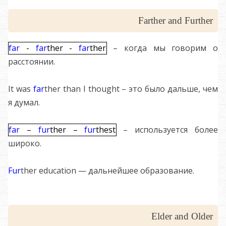
Farther and Further
far
-
far
ther -
far
ther
– когда мы говорим о
расстоянии.
It was
far
ther than I thought – это было дальше, чем
я думал.
far
–
fur
ther –
fur
thest
– используется более
широко.
Fur
ther education — дальнейшее образование.
Elder and Older