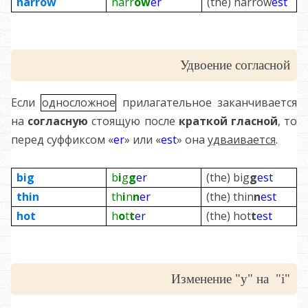
narr
ow
narr
ow
er
(the) narrow
est
Удвоение согласной
Если
односложное
прилагательное заканчивается
на
согласную
стоящую после
краткой гласной
, то
перед суффиксом «
er
» или «
est
» она
удваивается
.
big
b
i
g
g
er
(the) big
g
est
thin
th
i
n
n
er
(the) thin
n
est
hot
h
o
t
t
er
(the) hot
t
est
Изменение "y" на "i"