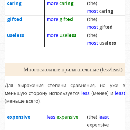
car
ing
more
car
ing
(the)
most
car
ing
gift
ed
more
gift
ed
(the)
most
gift
ed
use
less
more
use
less
(the)
most
use
less
Многосложные прилагательные (less/least)
Для выражения степени сравнения, но уже в
меньшую сторону используется
less
(менее) и
least
(меньше всего).
expensive
less
expensive
(the)
least
expensive