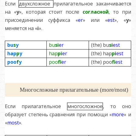
Если
двухсложное
прилагательное заканчивается
на «
y
», которая стоит после
согласной
, то при
присоединении суффикса «
er
» или «
est
», «
y
»
меняется на «
i
».
bu
s
y
bu
s
i
er
(the) bu
s
i
est
hap
p
y
hap
p
i
er
(the) hap
p
i
est
poo
f
y
poo
f
er
(the) poo
f
est
Многосложные прилагательные (more/most)
Если прилагательное
многосложное
, то оно
образует степень сравнения при помощи «
more
» и
«
most
».