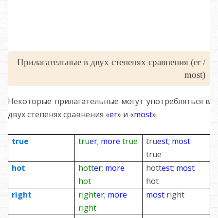
Прилагательные в двух степенях сравнения (er /
most)
Некоторые прилагательные могут употребляться в
двух степенях сравнения «
er
» и «
most
».
true
tru
er
;
more
true
tru
est
;
most
true
hot
hott
er
;
more
hott
est
;
most
hot
hot
right
right
er
;
more
most
right
right