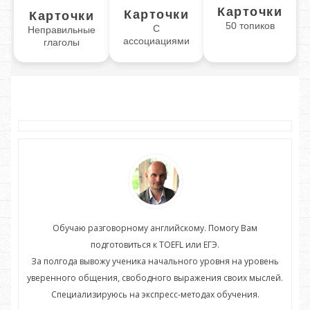
Карточки
Карточки
Карточки
50 топиков
С
Неправильные
ассоциациями
глаголы
Обучаю разговорному английскому. Помогу Вам
подготовиться к TOEFL или ЕГЭ.
нь
За полгода вывожу ученика начального уровня на уровень
З
ей.
уверенного общения, свободного выражения своих мыслей.
ув
Специализируюсь на экспресс-методах обучения.