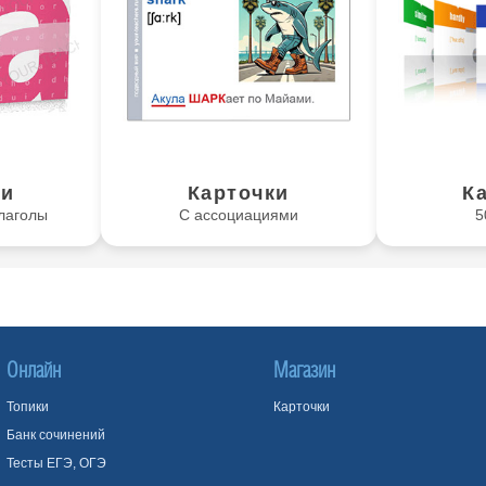
ки
Карточки
К
лаголы
С ассоциациями
5
Онлайн
Магазин
Топики
Карточки
Банк сочинений
Тесты ЕГЭ, ОГЭ