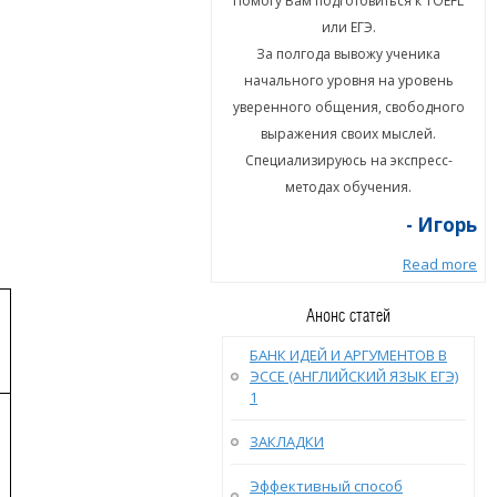
гу Вам подготовиться к TOEFL
Помогу Вам подготовиться к TOEFL
или ЕГЭ.
или ЕГЭ.
а полгода вывожу ученика
За полгода вывожу ученика
ального уровня на уровень
начального уровня на уровень
енного общения, свободного
уверенного общения, свободного
ыражения своих мыслей.
выражения своих мыслей.
циализируюсь на экспресс-
Специализируюсь на экспресс-
методах обучения.
методах обучения.
- Игорь
- Игорь
Read more
Read more
Анонс статей
БАНК ИДЕЙ И АРГУМЕНТОВ В
ЭССЕ (АНГЛИЙСКИЙ ЯЗЫК ЕГЭ)
1
ЗАКЛАДКИ
Эффективный способ