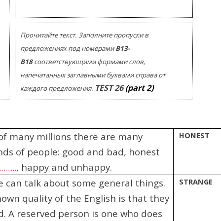
Помогу Вам подготовиться к TOEFL
Помо
или ЕГЭ.
За полгода вывожу ученика
З
Прочитайте текст. Заполните пропуски в
начального уровня на уровень
нач
уверенного общения, свободного
увер
предложениях под номерами
В13-
выражения своих мыслей.
в
В18
соответствующими формами слов,
Специализируюсь на экспресс-
Спе
напечатанных заглавными буквами справа от
методах обучения.
TEST
26
(part 2)
каждого предложения.
- Игорь
Read more
 of many millions there are many
HONEST
inds of people: good and bad, honest
, happy and unhappy.
…………
 can talk about some general things.
STRANGE
own quality of the English is that they
d. A reserved person is one who does