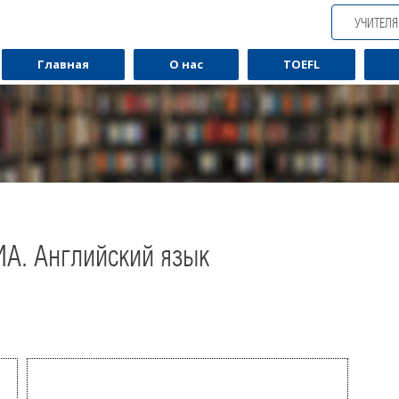
УЧИТЕЛ
Главная
О нас
TOEFL
ИА. Английский язык
Обучаю разговорному английскому.
Обуча