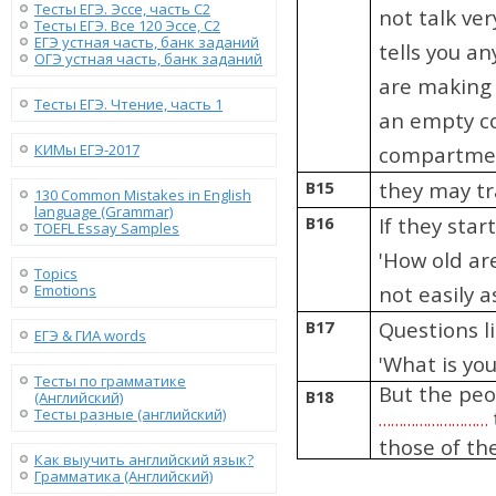
Тесты ЕГЭ. Эссе, часть C2
not talk ve
Тесты ЕГЭ. Все 120 Эссе, C2
ЕГЭ устная часть, банк заданий
tells you an
ОГЭ устная часть, банк заданий
are making a
Тесты ЕГЭ. Чтение, часть 1
an empty co
КИМы ЕГЭ-2017
compartme
B15
they may tr
130 Сommon Mistakes in English
language (Grammar)
B16
If they star
TOEFL Essay Samples
'How old ar
Topics
Emotions
not easily a
B17
Questions l
ЕГЭ & ГИА words
'What is you
Тесты по грамматике
But the peo
B18
(Английский)
Тесты разные (английский)
………………………
those of th
Как выучить английский язык?
Грамматика (Английский)