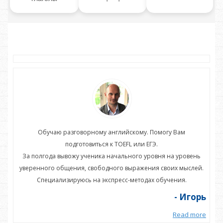
Обучаю разговорному английскому. Помогу Вам
подготовиться к TOEFL или ЕГЭ.
нь
За полгода вывожу ученика начального уровня на уровень
З
ей.
уверенного общения, свободного выражения своих мыслей.
ув
Специализируюсь на экспресс-методах обучения.
орь
- Игорь
more
Read more