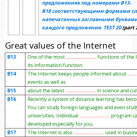
предложениях под номерами
В13-
В18
соответствующими формами сл
напечатанных заглавными буквами
каждого предложения.
TEST
20
(part 
Great values of the Internet
B13
One of the most
………………………
functions of the 
its information function.
B14
The Internet keeps people informed about
……
events as well as
B15
about the latest
………………………
in science and cul
B16
Recently a system of distance learning has bec
You can study foreign languages and even stud
universities. Individual
………………………
program c
developed especially for you.
B17
The Internet is also
………………………
used in busin