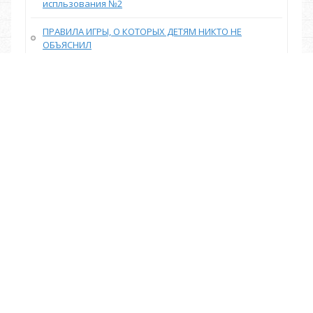
испльзования №2
ПРАВИЛА ИГРЫ, О КОТОРЫХ ДЕТЯМ НИКТО НЕ
ОБЪЯСНИЛ
Изучение английских слов по карточкам
воодушевило меня заниматься спортом
УЧИМ АНГЛИЙСКИЙ ЛЕГКО: О МЕТОДЕ ЗАПОМИНАНИЯ
НОВЫХ СЛОВ ЧЕРЕЗ ОБРАЗЫ
С какого возраста начинать изучать английский
язык: 2 мнения
Слова связки (Linking Words) в английском языке
2024 ГОД ПРАВИЛА НАПИСАНИЯ ЭССЕ ПО
АНГЛИЙСКОМУ ЯЗЫКУ: ЕГЭ, ЗАДАНИЕ 40.1 и 40.2
ТИПИЧНЫЕ ОШИБКИ В ЕГЭ (СОЧИНЕНИЕ С2) ПО
АНГЛИЙСКОМУ ЯЗЫКУ
Учим английский по песням