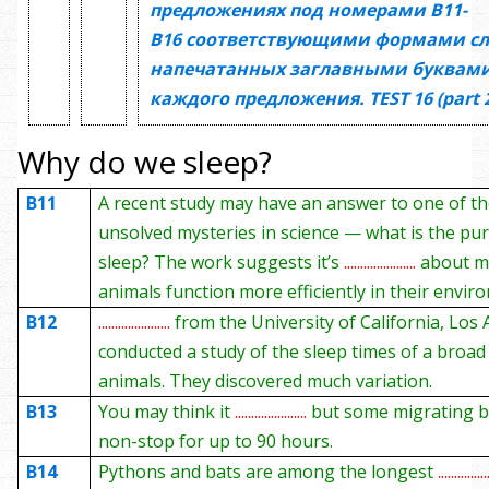
предложениях под номерами
В11-
В16
соответствующими формами сл
напечатанных заглавными буквами
каждого предложения.
TEST
16
(
part 
Why do we sleep?
B11
A recent study may have an answer to one of th
unsolved mysteries in science — what is the pu
sleep? The work suggests it’s
......................
about m
animals function more efficiently in their envir
B12
......................
from the University of California, Los 
conducted a study of the sleep times of a broad
animals. They discovered much variation.
B13
You may think it
......................
but some migrating bi
non-stop for up to 90 hours.
B14
Pythons and bats are among the longest
..............