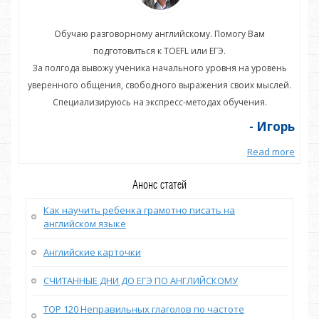
Обучаю разговорному английскому. Помогу Вам
подготовиться к TOEFL или ЕГЭ.
нь
За полгода вывожу ученика начального уровня на уровень
З
ей.
уверенного общения, свободного выражения своих мыслей.
ув
Специализируюсь на экспресс-методах обучения.
орь
- Игорь
more
Read more
Анонс статей
Как научить ребенка грамотно писать на
английском языке
Английские карточки
СЧИТАННЫЕ ДНИ ДО ЕГЭ ПО АНГЛИЙСКОМУ
TOP 120 Неправильных глаголов по частоте