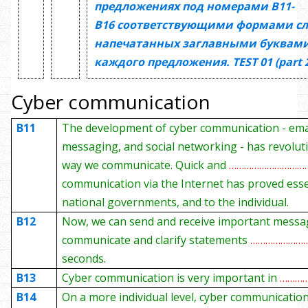
предложениях под номерами
В11-
В16
соответствующими формами сл
напечатанных заглавными буквами
каждого предложения.
TEST
01
(
part 
Cyber communication
B11
The development of cyber communication - emai
messaging, and social networking - has revolut
way we communicate. Quick and
…………………………
communication via the Internet has proved esse
national governments, and to the individual.
B12
Now, we can send and receive important messa
communicate and clarify statements
…………………
seconds.
B13
Cyber communication is very important in
………
B14
On a more individual level, cyber communicatio