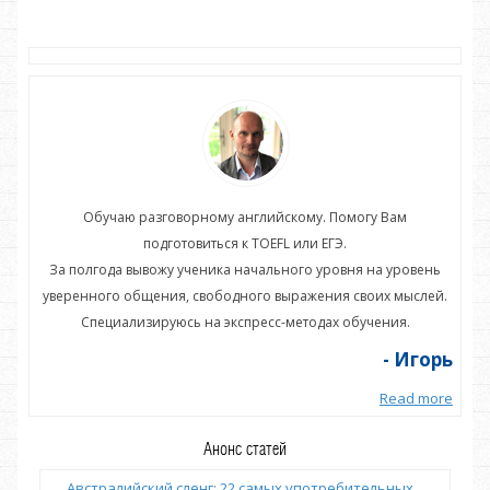
Обучаю разговорному английскому. Помогу Вам
подготовиться к TOEFL или ЕГЭ.
нь
За полгода вывожу ученика начального уровня на уровень
З
ей.
уверенного общения, свободного выражения своих мыслей.
ув
Специализируюсь на экспресс-методах обучения.
орь
- Игорь
more
Read more
Анонс статей
Австралийский сленг: 22 самых употребительных