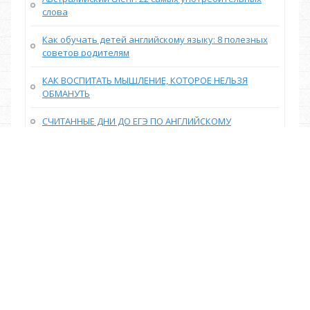
слова
Как обучать детей английскому языку: 8 полезных
советов родителям
КАК ВОСПИТАТЬ МЫШЛЕНИЕ, КОТОРОЕ НЕЛЬЗЯ
ОБМАНУТЬ
СЧИТАННЫЕ ДНИ ДО ЕГЭ ПО АНГЛИЙСКОМУ
Как я быстро выучила английский, используя
карточки
Карточки для запоминания английских слов
ОБРАЗОВАНИЕ И КРИТИЧЕСКОЕ МЫШЛЕНИЕ: ЗАЧЕМ
НАМ МЕНЯТЬ ПОДХОД
Как легко запомнить 100 английских слов в день: 6
эффективных способов
СИЛЬНЫЕ И СЛАБЫЕ СТОРОНЫ РУССКОЯЗЫЧНОГО