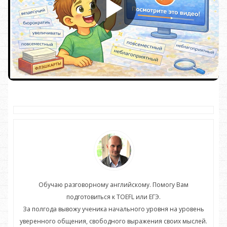
Обучаю разговорному английскому. Помогу Вам
подготовиться к TOEFL или ЕГЭ.
нь
За полгода вывожу ученика начального уровня на уровень
З
ей.
уверенного общения, свободного выражения своих мыслей.
ув