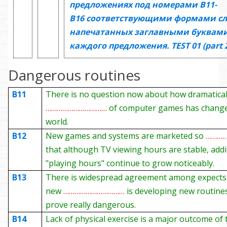
предложениях под номерами
В11-
В16
соответствующими формами сл
напечатанных заглавными буквами
каждого предложения.
TEST
01
(
part 
Dangerous routines
B1
1
There is no question now about how dramatical
……………………………
of computer games has chang
world.
B1
2
New games and systems are marketed so
………
that although TV viewing hours are stable, addi
"playing hours" continue to grow noticeably.
B1
3
There is widespread agreement among expects 
new
……………………………
is developing new routine
prove really dangerous.
B1
4
Lack of physical exercise is a major outcome of