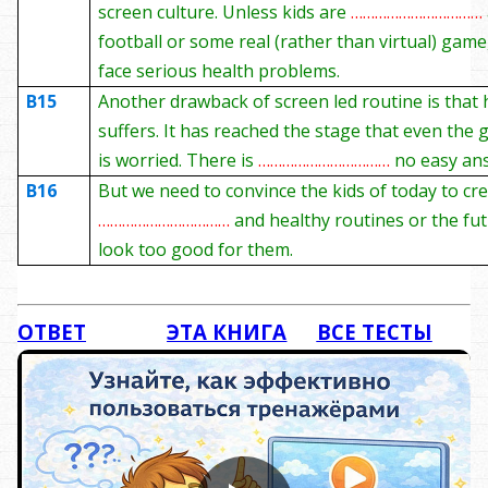
screen culture. Unless kids are
……………………………
football or some real (rather than virtual) game
face serious health problems.
B1
5
Another drawback of screen led routine is tha
suffers. It has reached the stage that even th
is worried. There is
……………………………
no easy an
B1
6
But we need to convince the kids of today to cr
……………………………
and healthy routines or the fut
look too good for them.
ОТВЕТ
ЭТА КНИГА
ВСЕ ТЕСТЫ