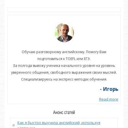
Обучаю разговорному английскому. Помогу Вам
подготовиться к TOEFL или ЕГЭ.
нь
За полгода вывожу ученика начального уровня на уровень
З
ей.
уверенного общения, свободного выражения своих мыслей.
ув
Специализируюсь на экспресс-методах обучения.
орь
- Игорь
more
Read more
Анонс статей
Как я быстро выучила английский, используя
карточки