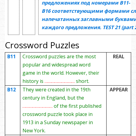
предложениях под номерами
В11-
В16
соответствующими формами сл
напечатанных заглавными буквами
каждого предложения.
TEST
21
(
part 
Crossword Puzzles
B11
Crossword puzzles are the most
REAL
popular and widespread word
game in the world. However, their
history is
………………………
short.
B12
They were created in the 19th
APPEAR
century in England, but the
………………………
of the first published
crossword puzzle took place in
1913 in a Sunday newspaper in
New York.