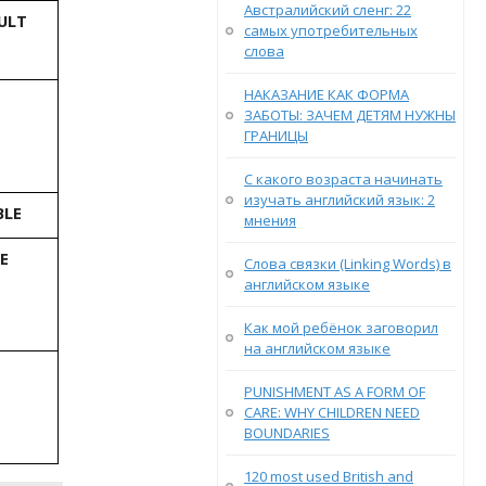
Австралийский сленг: 22
ULT
самых употребительных
слова
НАКАЗАНИЕ КАК ФОРМА
ЗАБОТЫ: ЗАЧЕМ ДЕТЯМ НУЖНЫ
ГРАНИЦЫ
С какого возраста начинать
изучать английский язык: 2
BLE
мнения
E
Слова связки (Linking Words) в
английском языке
Как мой ребёнок заговорил
на английском языке
PUNISHMENT AS A FORM OF
CARE: WHY CHILDREN NEED
BOUNDARIES
120 most used British and