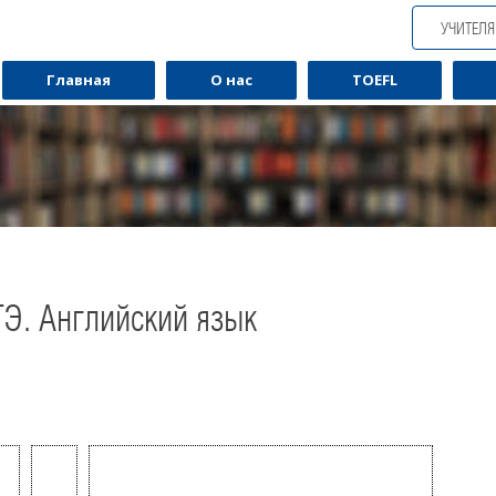
УЧИТЕЛ
Главная
О нас
TOEFL
ГЭ. Английский язык
Обучаю разговорному английскому.
Обуча