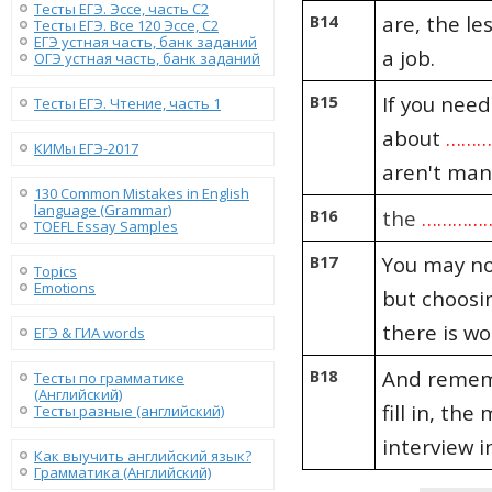
Тесты ЕГЭ. Эссе, часть C2
B14
are, the le
Тесты ЕГЭ. Все 120 Эссе, C2
ЕГЭ устная часть, банк заданий
a job.
ОГЭ устная часть, банк заданий
B15
If you need
Тесты ЕГЭ. Чтение, часть 1
about
……
КИМы ЕГЭ-2017
aren't many
130 Сommon Mistakes in English
language (Grammar)
B16
the
…………
TOEFL Essay Samples
B17
You may not
Topics
Emotions
but choosin
there is wo
ЕГЭ & ГИА words
B18
And remem
Тесты по грамматике
(Английский)
fill in, th
Тесты разные (английский)
interview i
Как выучить английский язык?
Грамматика (Английский)