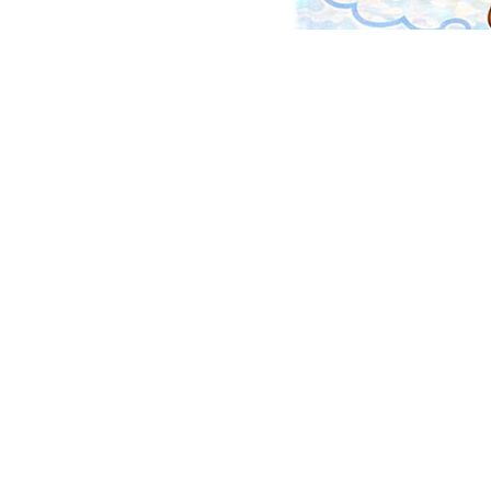
Контакты
email:
your-teachers@yandex.ru