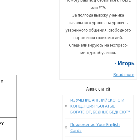
гу Вам подготовиться к TOEFL
Помогу Вам подготовиться к TOEFL
или ЕГЭ.
или ЕГЭ.
а полгода вывожу ученика
За полгода вывожу ученика
ального уровня на уровень
начального уровня на уровень
енного общения, свободного
уверенного общения, свободного
ыражения своих мыслей.
выражения своих мыслей.
циализируюсь на экспресс-
Специализируюсь на экспресс-
методах обучения.
методах обучения.
- Игорь
- Игорь
Read more
Read more
OY
Анонс статей
ИЗУЧЕНИЕ АНГЛИЙСКОГО И
КОНЦЕПЦИЯ "БОГАТЫЕ
БОГАТЕЮТ, БЕДНЫЕ БЕДНЕЮТ"
FY
Приложение Your English
Cards