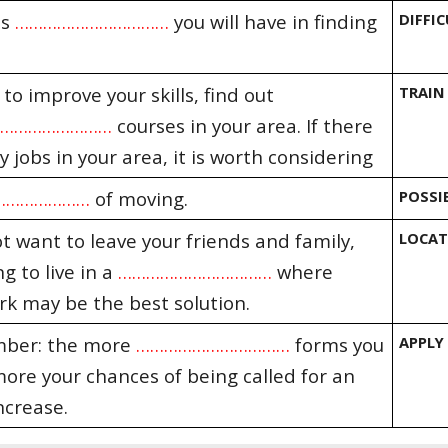
ss
……………………………
you will have in finding
DIFFIC
 to improve your skills, find out
TRAIN
………………………
courses in your area. If there
 jobs in your area, it is worth considering
…………………
of moving.
POSSI
 want to leave your friends and family,
LOCAT
g to live in a
……………………………
where
rk may be the best solution.
ber: the more
……………………………
forms you
APPLY
e more your chances of being called for an
ncrease.