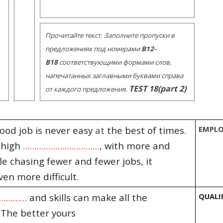
Помогу Вам подготовиться к TOEFL
Помо
или ЕГЭ.
За полгода вывожу ученика
З
Прочитайте текст. Заполните пропуски в
начального уровня на уровень
нач
уверенного общения, свободного
увер
предложениях под номерами
В12-
выражения своих мыслей.
в
В18
соответствующими формами слов,
Специализируюсь на экспресс-
Спе
напечатанных заглавными буквами справа
методах обучения.
TEST
18
(
part 2)
от каждого предложения.
- Игорь
Read more
ood job is never easy
at
the best of times.
EMPL
 high
……………………………
, with more and
e chasing fewer and fewer jobs, it
en more difficult.
……………
and skills can make all the
QUALI
 The better yours