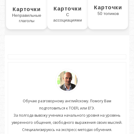
Карточки
Карточки
Карточки
50 топиков
С
Неправильные
ассоциациями
глаголы
Обучаю разговорному английскому. Помогу Вам
подготовиться к TOEFL или ЕГЭ.
нь
За полгода вывожу ученика начального уровня на уровень
З
ей.
уверенного общения, свободного выражения своих мыслей.
ув
Специализируюсь на экспресс-методах обучения.