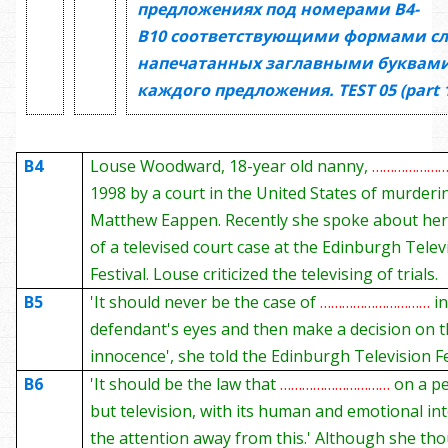
предложениях под номерами
В4-
В10
соответствующими формами сл
напечатанных заглавными буквами
каждого предложения.
TEST
05
(
part 
B4
Louse Woodward, 18-year old nanny,
………………
1998 by a court in the United States of murderi
Matthew Eappen. Recently she spoke about her
of a televised court case at the Edinburgh Telev
Festival. Louse criticized the televising of trials.
B5
'It should never be the case of
…………………………
i
defendant's eyes and then make a decision on th
innocence', she told the Edinburgh Television Fe
B6
'It should be the law that
…………………………
on a pe
but television, with its human and emotional int
the attention away from this.' Although she tho