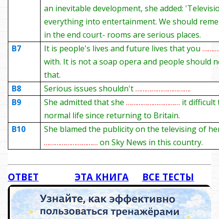
an inevitable development, she added: 'Televisi
everything into entertainment. We should rem
in the end court- rooms are serious places.
B7
It is people's lives and future lives that you
………
with. It is not a soap opera and people should no
that.
B8
Serious issues shouldn't
…………………………
.
B9
She admitted that she
…………………………
it difficult
normal life since returning to Britain.
B10
She blamed the publicity on the televising of her
…………………………
on Sky News in this country.
ОТВЕТ
ЭТА КНИГА
ВСЕ ТЕСТЫ