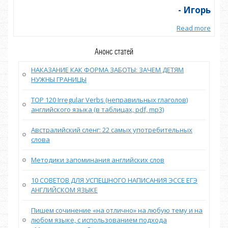
орь
- Игорь
more
Read more
Анонс статей
НАКАЗАНИЕ КАК ФОРМА ЗАБОТЫ: ЗАЧЕМ ДЕТЯМ
НУЖНЫ ГРАНИЦЫ
TOP 120 Irregular Verbs (неправильных глаголов)
английского языка (в таблицах, pdf, mp3)
Австралийский сленг: 22 самых употребительных
слова
Методики запоминания английских слов
10 СОВЕТОВ ДЛЯ УСПЕШНОГО НАПИСАНИЯ ЭССЕ ЕГЭ
АНГЛИЙСКОМ ЯЗЫКЕ
Пишем сочинение «на отлично» на любую тему и на
любом языке, с использованием подхода