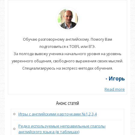
Обучаю разговорному английскому. Помогу Вам
подготовиться к TOEFL или ЕГЭ.
нь
За полгода вывожу ученика начального уровня на уровень
З
ей.
уверенного общения, свободного выражения своих мыслей.
ув
Специализируюсь на экспресс-методах обучения.
орь
- Игорь
more
Read more
Анонс статей
Игры с английскими карточками №1,2,3,4
Редко используемые неправильные глаголы
английского языка (в таблицах)