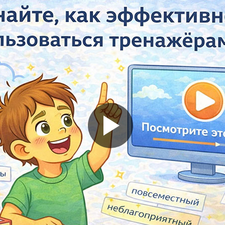
Помогу Вам подготовиться к TOEFL
Помо
или ЕГЭ.
За полгода вывожу ученика
З
начального уровня на уровень
нач
уверенного общения, свободного
увер
выражения своих мыслей.
в
Специализируюсь на экспресс-
Спе
методах обучения.
- Игорь
Read more