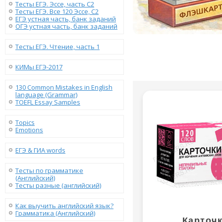
Тесты ЕГЭ. Эссе, часть C2
Тесты ЕГЭ. Все 120 Эссе, C2
ЕГЭ устная часть, банк заданий
ОГЭ устная часть, банк заданий
Тесты ЕГЭ. Чтение, часть 1
КИМы ЕГЭ-2017
130 Сommon Mistakes in English
language (Grammar)
TOEFL Essay Samples
Topics
Emotions
ЕГЭ & ГИА words
Тесты по грамматике
(Английский)
Тесты разные (английский)
Как выучить английский язык?
Грамматика (Английский)
Карточ