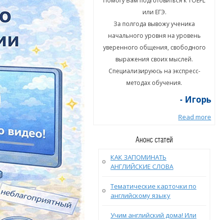
гу Вам подготовиться к TOEFL
Помогу Вам подготовиться к TOEFL
или ЕГЭ.
или ЕГЭ.
а полгода вывожу ученика
За полгода вывожу ученика
ального уровня на уровень
начального уровня на уровень
енного общения, свободного
уверенного общения, свободного
ыражения своих мыслей.
выражения своих мыслей.
циализируюсь на экспресс-
Специализируюсь на экспресс-
методах обучения.
методах обучения.
- Игорь
- Игорь
Read more
Read more
Анонс статей
КАК ЗАПОМИНАТЬ
АНГЛИЙСКИЕ СЛОВА
Тематические карточки по
английскому языку
Учим английский дома! Или