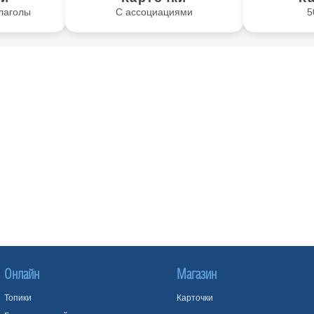
лаголы
С ассоциациями
5
Онлайн
Магазин
Топики
Карточки