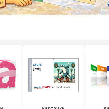
ки
Карточки
К