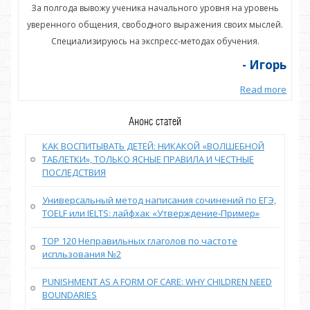
нь
За полгода вывожу ученика начального уровня на уровень
З
ей.
уверенного общения, свободного выражения своих мыслей.
ув
Специализируюсь на экспресс-методах обучения.
орь
- Игорь
more
Read more
Анонс статей
КАК ВОСПИТЫВАТЬ ДЕТЕЙ: НИКАКОЙ «ВОЛШЕБНОЙ
ТАБЛЕТКИ», ТОЛЬКО ЯСНЫЕ ПРАВИЛА И ЧЕСТНЫЕ
ПОСЛЕДСТВИЯ
Универсальный метод написания сочинений по ЕГЭ,
TOELF или IELTS: лайфхак «Утверждение-Пример»
TOP 120 Неправильных глаголов по частоте
испльзования №2
PUNISHMENT AS A FORM OF CARE: WHY CHILDREN NEED
BOUNDARIES