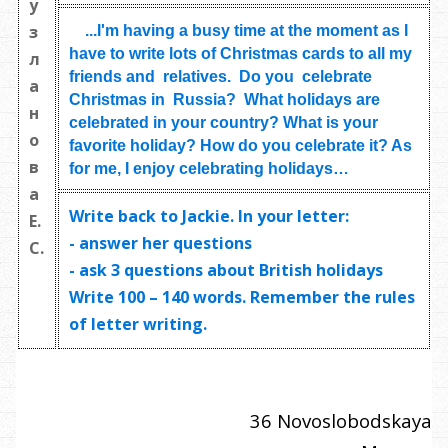
у
з
...I'm having a busy time at the moment as I
have to write lots of Christmas cards to all my
л
friends and relatives. Do you celebrate
а
Christmas in Russia? What holidays are
н
celebrated in your country? What is your
о
favorite holiday? How do you celebrate it? As
в
for me, I enjoy celebrating holidays…
а
Write back to Jackie. In your letter:
Е.
- answer her questions
С.
- ask
3 questions
about British holidays
Write
100 – 140 words
. Remember the rules
of letter writing.
36 Novoslobodskaya