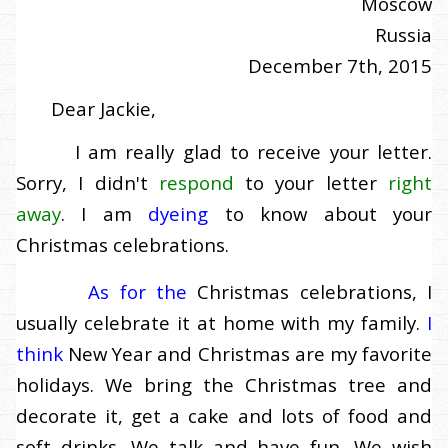
Moscow
Russia
December 7th, 2015
Dear Jackie,
I am really glad to receive your letter.
Sorry, I didn't
respond
to your letter
right
away
.
I am
dyeing
to know about your
Christmas celebrations.
As for the
Christmas celebrations, I
usually celebrate it at home with my family.
I
think
New Year and Christmas are my favorite
holidays. We bring the Christmas tree and
decorate it, get a cake and lots of food and
soft drinks. We talk and have fun. We wish