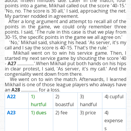
about fifteen minutes late. Later in the match, four
points into a game, Mikhail called out the score '40-15.'
'No, no. The score is 30 all,' I said, approaching the net.
My partner nodded in agreement.
After a long argument and attempt to recall all of the
points in the game, we could only remember three
points. I said, 'The rule in this case is that we play from
30-15, the specific points in the game we all agree on.'
'No,' Mikhail said, shaking his head. 'As server, it's my
call and I say the score is 40-15. That's the rule.'
Mikhail went on to win his service game. Then, I
started my next service game by shouting the score '40
-
A27
...................'.When Mikhail put both hands on his hips
in clear protest, I said, 'As server, it's my call.' And the
congeniality went down from there.
We went on to win the match. Afterwards, I learned
Mikhail is one of those league players who always have
an
A28
................... for a loss.
А22
1)
2)
3)
4) cupful
hurtful
boastful
handful
А23
1) dues
2) fee
3) price
4)
expense
s