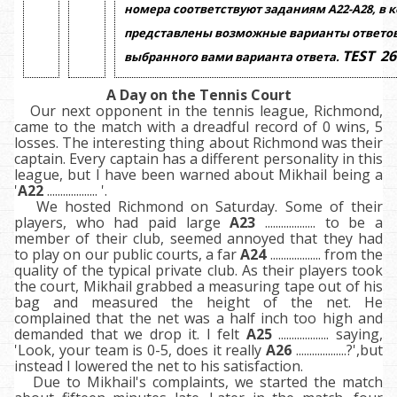
номера соответствуют заданиям
А22-А28,
в 
представлены возможные варианты ответов
TEST
26
выбранного вами варианта ответа.
A Day on the Tennis Court
Our next opponent in the tennis league, Richmond,
came to the match with a dreadful record of 0 wins, 5
losses. The interesting thing about Richmond was their
captain. Every captain has a different personality in this
league, but I have been warned about Mikhail being a
'
A22
................... '.
We hosted Richmond on Saturday. Some of their
players, who had paid large
A23
................... to be a
member of their club, seemed annoyed that they had
to play on our public courts, a far
A24
................... from the
quality of the typical private club. As their players took
the court, Mikhail grabbed a measuring tape out of his
bag and measured the height of the net. He
complained that the net was a half inch too high and
demanded that we drop it. I felt
A25
................... saying,
'Look, your team is 0-5, does it really
A26
...................?',but
instead I lowered the net to his satisfaction.
Due to Mikhail's complaints, we started the match