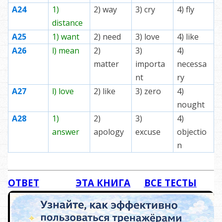
А24
1)
2) way
3) cry
4) fly
distance
А25
1) want
2) need
3) love
4) like
А26
l) mean
2)
3)
4)
matter
importa
necessa
nt
ry
А27
l) love
2) like
3) zero
4)
nought
А28
1)
2)
3)
4)
answer
apology
excuse
objectio
n
ОТВЕТ
ЭТА КНИГА
ВСЕ ТЕСТЫ