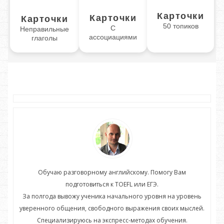
Карточки
Карточки
Карточки
50 топиков
С
Неправильные
ассоциациями
глаголы
Обучаю разговорному английскому. Помогу Вам
подготовиться к TOEFL или ЕГЭ.
нь
За полгода вывожу ученика начального уровня на уровень
З
ей.
уверенного общения, свободного выражения своих мыслей.
ув
Специализируюсь на экспресс-методах обучения.