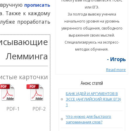
гу Вам подготовиться к TOEFL
Помогу Вам подготовиться к TOEFL
и вручную
прописать
или ЕГЭ.
или ЕГЭ.
. Также к каждому
а полгода вывожу ученика
За полгода вывожу ученика
глубже проработать
ального уровня на уровень
начального уровня на уровень
енного общения, свободного
уверенного общения, свободного
ыражения своих мыслей.
выражения своих мыслей.
писывающие
циализируюсь на экспресс-
Специализируюсь на экспресс-
методах обучения.
методах обучения.
Лемминга
- Игорь
- Игорь
Read more
Read more
истые карточки
Анонс статей
БАНК ИДЕЙ И АРГУМЕНТОВ В
ЭССЕ (АНГЛИЙСКИЙ ЯЗЫК ЕГЭ)
1
PDF
-1
PDF
-2
Что нужно для быстрого
запоминания слов?