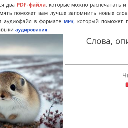
Помогу Вам подготовиться к TOEFL
Помо
ся два
PDF-файла
, которые можно распечатать 
или ЕГЭ.
амять поможет вам лучше запомнить новые слова
За полгода вывожу ученика
З
ся аудиофайл в формате
, который поможет 
начального уровня на уровень
MP3
нач
уверенного общения, свободного
увер
навыки
.
аудирования
выражения своих мыслей.
в
Слова, о
Специализируюсь на экспресс-
Спе
методах обучения.
- Игорь
Read more
Ч