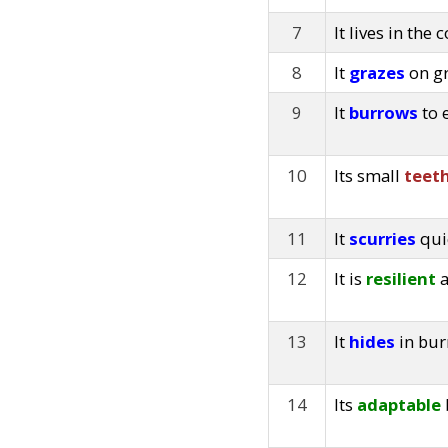
7
It lives in the 
8
It
grazes
on gr
9
It
burrows
to 
10
Its small
teet
11
It
scurries
quic
12
It is
resilient
a
13
It
hides
in bur
14
Its
adaptable