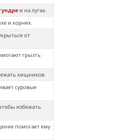
тундре
и на лугах.
мхе и корнях.
укрыться от
могают грызть
бежать хищников.
ивает суровые
 чтобы избежать
ение помогает ему