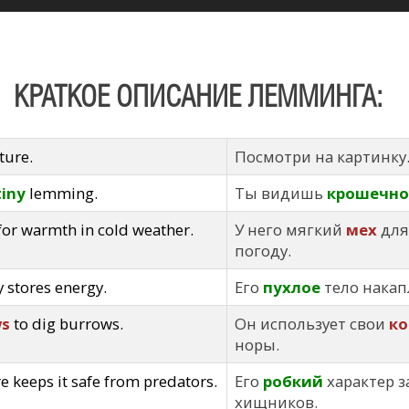
КРАТКОЕ ОПИСАНИЕ ЛЕММИНГА:
ture.
Посмотри на картинку
tiny
lemming.
Ты видишь
крошечно
for warmth in cold weather.
У него мягкий
мех
для
погоду.
 stores energy.
Его
пухлое
тело накап
ws
to dig burrows.
Он использует свои
ко
норы.
e keeps it safe from predators.
Его
робкий
характер 
хищников.