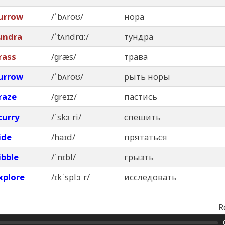
urrow
/ˈbʌroʊ/
нора
undra
/ˈtʌndrɑː/
тундра
rass
/ɡræs/
трава
urrow
/ˈbʌroʊ/
рыть норы
raze
/ɡreɪz/
пастись
curry
/ˈskɜːri/
спешить
ide
/haɪd/
прятаться
ibble
/ˈnɪbl/
грызть
xplore
/ɪkˈsplɔːr/
исследовать
R