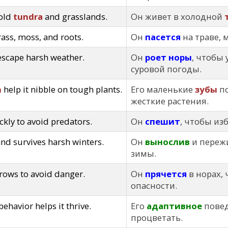
cold
tundra
and grasslands.
Он живет в холодной
ass, moss, and roots.
Он
пасется
на траве, 
escape harsh weather.
Он
роет норы
, чтобы 
суровой погоды.
h
help it nibble on tough plants.
Его маленькие
зубы
по
жесткие растения.
kly to avoid predators.
Он
спешит
, чтобы из
nd survives harsh winters.
Он
вынослив
и переж
зимы.
rows to avoid danger.
Он
прячется
в норах,
опасности.
behavior helps it thrive.
Его
адаптивное
повед
процветать.