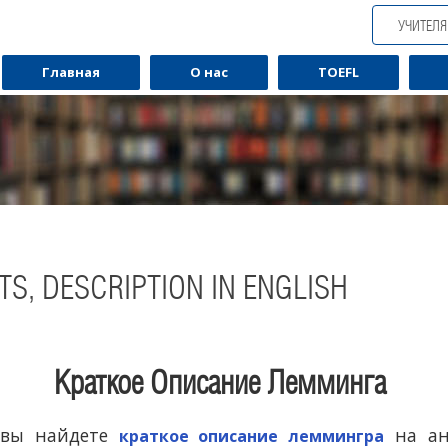
УЧИТЕЛ
Главная
О нас
TOEFL
TS, DESCRIPTION IN ENGLISH
Краткое Описание Лемминга
Обучаю разговорному английскому.
Обуча
 вы найдете
на ан
краткое описание леммингра