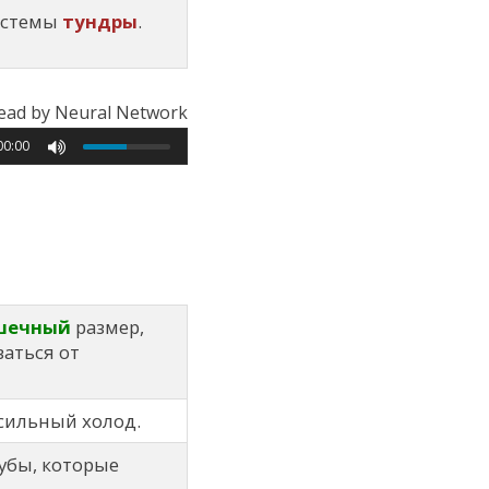
истемы
тундры
.
ead by Neural Network
00:00
шечный
размер,
аться от
 сильный холод.
убы, которые