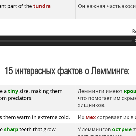
ant part of the
tundra
Он важная часть экос
R
15 интересных фактов о Лемминге:
e a
tiny
size, making them
Лемминги имеют
кро
rom predators.
что помогает им скрыв
хищников.
s them warm in extreme cold.
Их
мех
согревает их в
ve
sharp
teeth that grow
У леммингов
острые
з