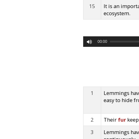
15
It is an import
ecosystem.
00:00
1
Lemmings hav
easy to hide f
2
Their
fur
keep
3
Lemmings ha