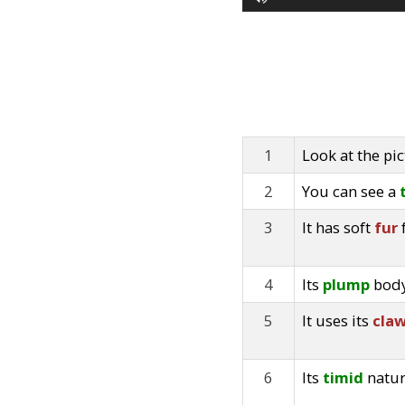
1
Look at the pic
2
You can see a
3
It has soft
fur
4
Its
plump
body
5
It uses its
cla
6
Its
timid
natur