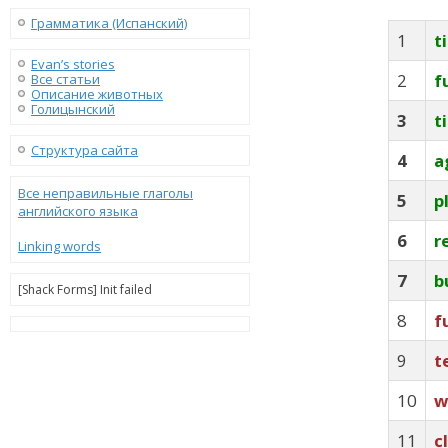
Грамматика (Испанский)
1
t
Evan’s stories
2
f
Все статьи
Описание животных
Голицынский
3
t
Структура сайта
4
a
Все неправильные глаголы
5
p
английского языка
6
r
Linking words
7
b
[Shack Forms] Init failed
8
f
9
t
10
w
11
c