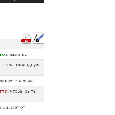
.
го
лемминга.
 тепла в холодную
ливает энергию.
гти
, чтобы рыть
защищает от