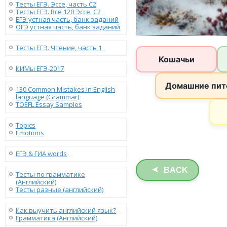
Тесты ЕГЭ. Эссе, часть C2
Тесты ЕГЭ. Все 120 Эссе, C2
ЕГЭ устная часть, банк заданий
ОГЭ устная часть, банк заданий
Тесты ЕГЭ. Чтение, часть 1
КИМы ЕГЭ-2017
130 Сommon Mistakes in English
language (Grammar)
TOEFL Essay Samples
Topics
Emotions
ЕГЭ & ГИА words
BACK
➤
Тесты по грамматике
(Английский)
Тесты разные (английский)
Как выучить английский язык?
Грамматика (Английский)