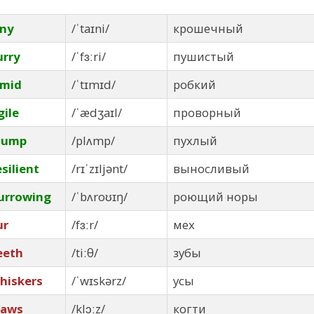
iny
/ˈtaɪni/
крошечный
urry
/ˈfɜːri/
пушистый
imid
/ˈtɪmɪd/
робкий
gile
/ˈædʒaɪl/
проворный
lump
/plʌmp/
пухлый
esilient
/rɪˈzɪljənt/
выносливый
urrowing
/ˈbʌroʊɪŋ/
роющий норы
ur
/fɜːr/
мех
eeth
/tiːθ/
зубы
hiskers
/ˈwɪskərz/
усы
laws
/klɔːz/
когти