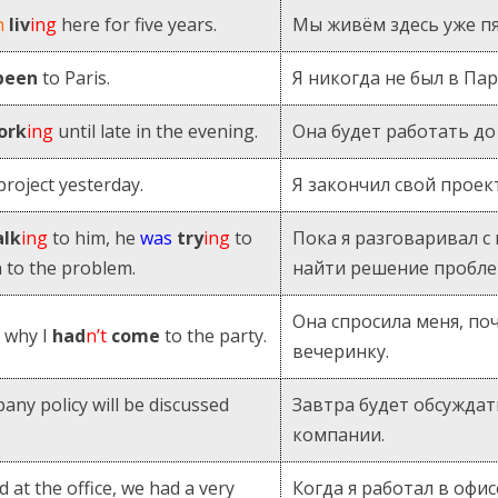
n
liv
ing
here for five years.
Мы живём здесь уже пя
been
to Paris.
Я никогда не был в Па
ork
ing
until late in the evening.
Она будет работать до
roject yesterday.
Я закончил свой проек
alk
ing
to him, he
was
try
ing
to
Пока я разговаривал с 
n to the problem.
найти решение пробле
Она спросила меня, по
 why I
had
n’t
come
to the party.
вечеринку.
ny policy will be discussed
Завтра будет обсуждат
компании.
 at the office, we had a very
Когда я работал в офис