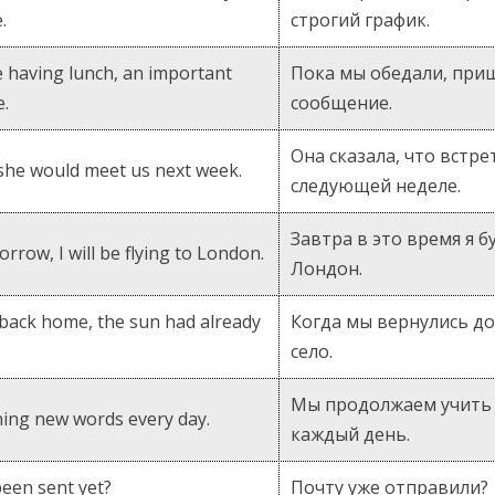
.
строгий график.
 having lunch, an important
Пока мы обедали, при
.
сообщение.
Она сказала, что встре
 she would meet us next week.
следующей неделе.
Завтра в это время я б
rrow, I will be flying to London.
Лондон.
back home, the sun had already
Когда мы вернулись до
село.
Мы продолжаем учить 
ing new words every day.
каждый день.
been sent yet?
Почту уже отправили?