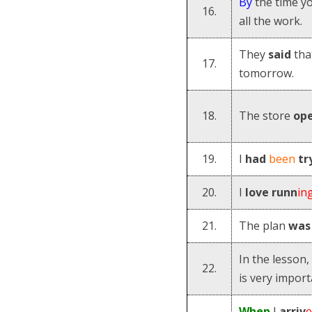
By
the time y
16.
all the work.
They
said
tha
17.
tomorrow.
18.
The store
op
19.
I
had
been
tr
20.
I
love
runn
in
21.
The plan
was
In the lesson
22.
is very import
When
I
arriv