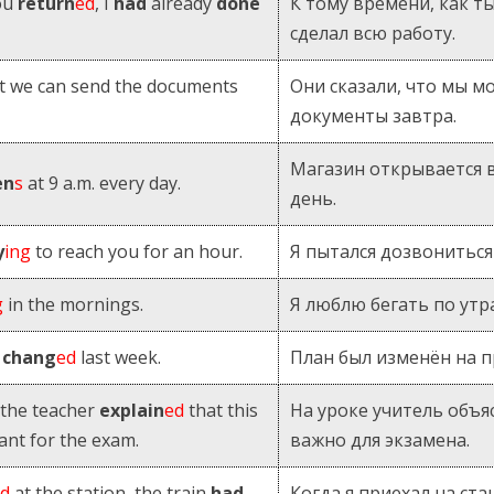
ou
return
ed
, I
had
already
done
К тому времени, как ты
сделал всю работу.
t we can send the documents
Они сказали, что мы 
документы завтра.
Магазин открывается в
en
s
at 9 a.m. every day.
день.
y
ing
to reach you for an hour.
Я пытался дозвониться 
g
in the mornings.
Я люблю бегать по утр
chang
ed
last week.
План был изменён на 
, the teacher
explain
ed
that this
На уроке учитель объяс
ant for the exam.
важно для экзамена.
ed
at the station, the train
had
Когда я приехал на ст