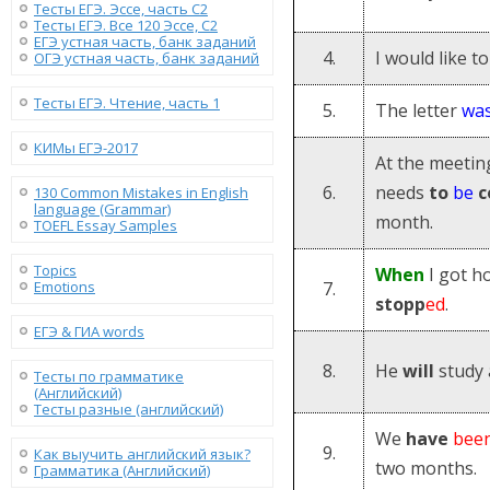
Тесты ЕГЭ. Эссе, часть C2
Тесты ЕГЭ. Все 120 Эссе, C2
ЕГЭ устная часть, банк заданий
4.
I would like t
ОГЭ устная часть, банк заданий
Тесты ЕГЭ. Чтение, часть 1
5.
The letter
wa
КИМы ЕГЭ-2017
At the meeting
6.
needs
to
be
c
130 Сommon Mistakes in English
language (Grammar)
month.
TOEFL Essay Samples
Topics
When
I got h
Emotions
7.
stopp
ed
.
ЕГЭ & ГИА words
8.
He
will
study 
Тесты по грамматике
(Английский)
Тесты разные (английский)
We
have
bee
9.
Как выучить английский язык?
two months.
Грамматика (Английский)