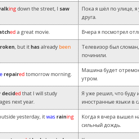
alk
ing
down the street, I
saw
Пока я шёл по улице, я
друга.
atch
ed
a great movie.
Вчера я посмотрел от
broken
, but it
has
already
been
Телевизор был сломан,
починили.
Машина будет отремо
e
repair
ed
tomorrow morning.
утром.
y
decid
ed
that I will study
Я уже решил, что буду 
ages next year.
иностранные языки в 
utside yesterday, it
was
rain
ing
Когда я вчера вышел н
сильный дождь.