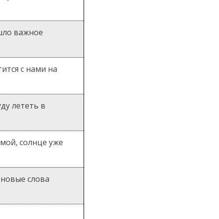
шло важное
тится с нами на
уду лететь в
мой, солнце уже
новые слова