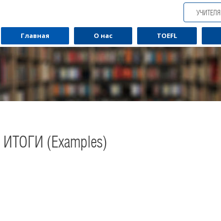
УЧИТЕЛ
Главная
О нас
TOEFL
ИТОГИ (Examples)
Обучаю разговорному английскому.
Обуча
Помогу Вам подготовиться к TOEFL
Помо
или ЕГЭ.