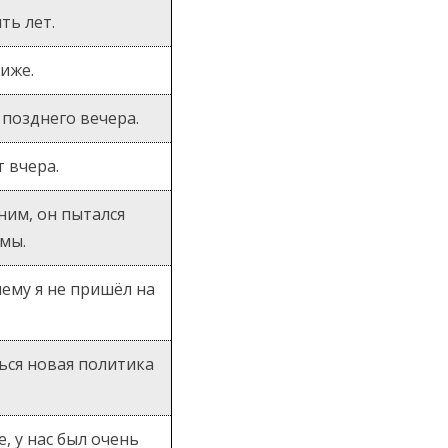
ть лет.
риже.
 позднего вечера.
т вчера.
ним, он пытался
мы.
чему я не пришёл на
ься новая политика
е, у нас был очень