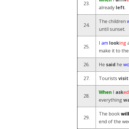
23.
already
left
.
The children
24.
until sunset.
I
am
look
ing
a
25.
make it to th
26.
He
said
he
wo
27.
Tourists
visit
When
I
ask
ed
28.
everything
w
The book
wil
29.
end of the we