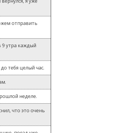
 вернулся, я уже
можем отправить
 9 утра каждый
до тебя целый час.
ам.
прошлой неделе.
нил, что это очень
анцию, поезд уже