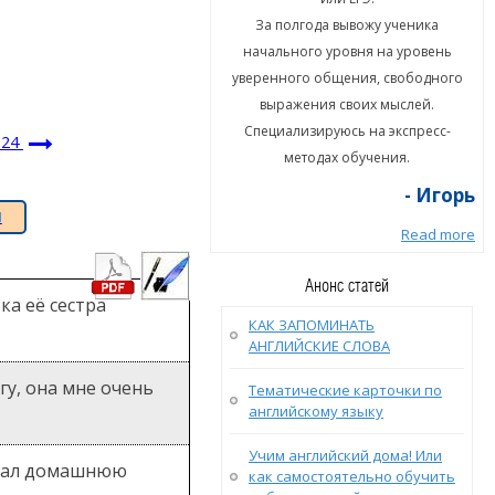
а полгода вывожу ученика
За полгода вывожу ученика
ального уровня на уровень
начального уровня на уровень
енного общения, свободного
уверенного общения, свободного
ыражения своих мыслей.
выражения своих мыслей.
циализируюсь на экспресс-
Специализируюсь на экспресс-
№24
методах обучения.
методах обучения.
- Игорь
- Игорь
Я
Read more
Read more
Анонс статей
ка её сестра
КАК ЗАПОМИНАТЬ
АНГЛИЙСКИЕ СЛОВА
гу, она мне очень
Тематические карточки по
английскому языку
Учим английский дома! Или
елал домашнюю
как самостоятельно обучить