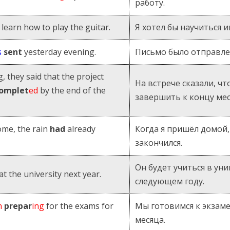
работу.
o learn how to play the guitar.
Я хотел бы научиться и
s
sent
yesterday evening.
Письмо было отправле
, they said that the project
На встрече сказали, ч
omplet
ed
by the end of the
завершить к концу ме
ome, the rain
had
already
Когда я пришёл домой
закончился.
Он будет учиться в ун
at the university next year.
следующем году.
n
prepar
ing
for the exams for
Мы готовимся к экзам
месяца.