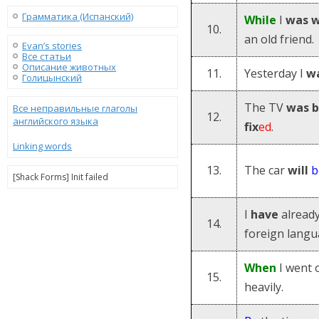
Грамматика (Испанский)
While
I
was
w
10.
an old friend.
Evan’s stories
Все статьи
Описание животных
11.
Yesterday I
w
Голицынский
The TV
was 
Все неправильные глаголы
12.
английского языка
fix
ed
.
Linking words
13.
The car
will
b
[Shack Forms] Init failed
I
have
alread
14.
foreign langu
When
I went o
15.
heavily.