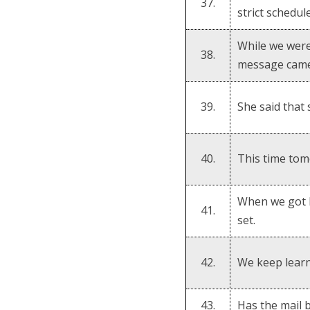
37.
strict schedule
While we were
38.
message came
39.
She said that
40.
This time tomo
When we got 
41.
set.
42.
We keep learn
43.
Has the mail 