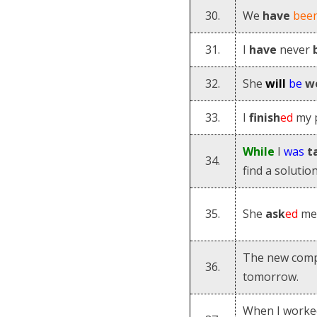
30.
We
have
bee
31.
I
have
never
32.
She
will
be
w
33.
I
finish
ed
my p
While
I
was
t
34.
find a solutio
35.
She
ask
ed
me
The new compa
36.
tomorrow.
When I worked