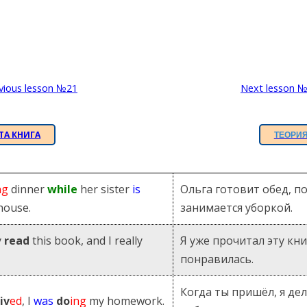
За полгода вывожу ученика
З
начального уровня на уровень
нач
уверенного общения, свободного
увер
выражения своих мыслей.
в
Специализируюсь на экспресс-
Спе
vious lesson №21
Next lesson 
методах обучения.
- Игорь
ТА КНИГА
ТЕОРИ
Read more
ng
dinner
while
her sister
is
Ольга готовит обед, по
house.
занимается уборкой.
y
read
this book, and I really
Я уже прочитал эту кни
понравилась.
Когда ты пришёл, я д
iv
ed
, I
was
do
ing
my homework.