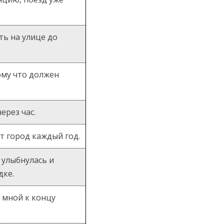
ть на улице до
ому что должен
ерез час.
т город каждый год.
а улыбнулась и
дке.
 мной к концу