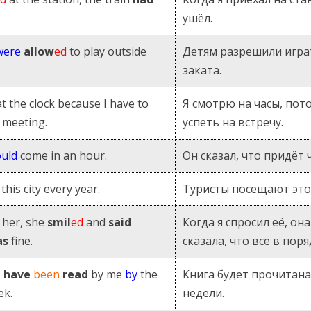
ушёл.
were
allow
ed
to play outside
Детям разрешили игра
заката.
t the clock because I have to
Я смотрю на часы, пот
e meeting.
успеть на встречу.
uld
come in an hour.
Он сказал, что придёт ч
this city every year.
Туристы посещают это
her, she
smil
ed
and
said
Когда я спросил её, он
as
fine.
сказала, что всё в поря
l
have
been
read
by me
by
the
Книга будет прочитана
ek.
недели.