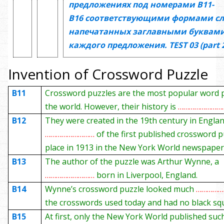
предложениях под номерами
В11-
В16
соответствующими формами сл
напечатанных заглавными буквами
каждого предложения.
TEST
03
(
part 
Invention of Crossword Puzzle
B11
Crossword puzzles are the most popular word p
the world. However, their history is
……………………
B12
They were created in the 19th century in Englan
………………………
of the first published crossword 
place in 1913 in the New York World newspaper
B13
The author of the puzzle was Arthur Wynne, a
………………………
born in Liverpool, England.
B14
Wynne’s crossword puzzle looked much
…………
the crosswords used today and had no black sq
B15
At first, only the New York World published suc