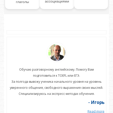
ассоциациями
глаголы
Обучаю разговорному английскому. Помогу Вам
подготовиться к TOEFL или ЕГЭ.
нь
За полгода вывожу ученика начального уровня на уровень
З
ей.
уверенного общения, свободного выражения своих мыслей.
ув
Специализируюсь на экспресс-методах обучения.
орь
- Игорь
more
Read more