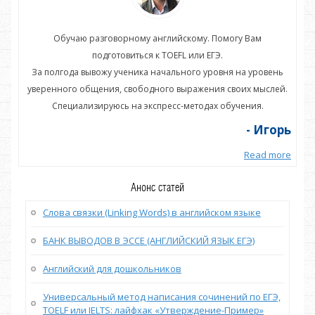
Обучаю разговорному английскому. Помогу Вам
подготовиться к TOEFL или ЕГЭ.
нь
За полгода вывожу ученика начального уровня на уровень
З
ей.
уверенного общения, свободного выражения своих мыслей.
ув
Специализируюсь на экспресс-методах обучения.
орь
- Игорь
more
Read more
Анонс статей
Слова связки (Linking Words) в английском языке
БАНК ВЫВОДОВ В ЭССЕ (АНГЛИЙСКИЙ ЯЗЫК ЕГЭ)
Английский для дошкольников
Универсальный метод написания сочинений по ЕГЭ,
TOELF или IELTS: лайфхак «Утверждение-Пример»