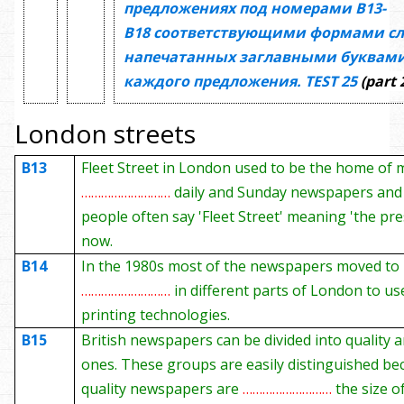
предложениях под номерами
В13-
В18
соответствующими формами сл
напечатанных заглавными буквами
каждого предложения.
TEST
25
(part 
London
streets
B13
Fleet Street in London used to be the home of 
………………………
daily and Sunday newspapers and 
people often say 'Fleet Street' meaning 'the pre
now.
B14
In the 1980s most of the newspapers moved to
………………………
in different parts of London to u
printing technologies.
B15
British newspapers can be divided into quality 
ones. These groups are easily distinguished be
quality newspapers are
………………………
the size o